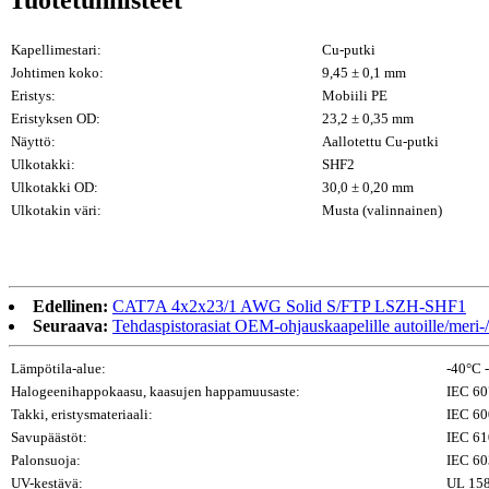
Tuotetunnisteet
Kapellimestari:
Cu-putki
Johtimen koko:
9,45 ± 0,1 mm
Eristys:
Mobiili PE
Eristyksen OD:
23,2 ± 0,35 mm
Näyttö:
Aallotettu Cu-putki
Ulkotakki:
SHF2
Ulkotakki OD:
30,0 ± 0,20 mm
Ulkotakin väri:
Musta (valinnainen)
Edellinen:
CAT7A 4x2x23/1 AWG Solid S/FTP LSZH-SHF1
Seuraava:
Tehdaspistorasiat OEM-ohjauskaapelille autoille/meri-/
Lämpötila-alue:
-40°C 
Halogeenihappokaasu, kaasujen happamuusaste:
IEC 60
Takki, eristysmateriaali:
IEC 60
Savupäästöt:
IEC 61
Palonsuoja:
IEC 60
UV-kestävä:
UL 15