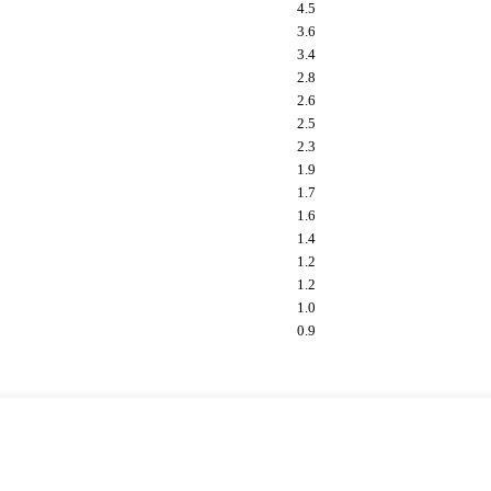
4.5
3.6
3.4
2.8
2.6
2.5
2.3
1.9
1.7
1.6
1.4
1.2
1.2
1.0
0.9