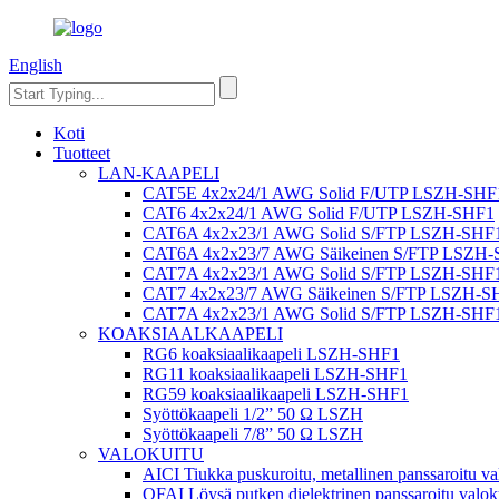
English
Koti
Tuotteet
LAN-KAAPELI
CAT5E 4x2x24/1 AWG Solid F/UTP LSZH-SHF
CAT6 4x2x24/1 AWG Solid F/UTP LSZH-SHF1
CAT6A 4x2x23/1 AWG Solid S/FTP LSZH-SHF
CAT6A 4x2x23/7 AWG Säikeinen S/FTP LSZH
CAT7A 4x2x23/1 AWG Solid S/FTP LSZH-SHF
CAT7 4x2x23/7 AWG Säikeinen S/FTP LSZH-S
CAT7A 4x2x23/1 AWG Solid S/FTP LSZH-SHF
KOAKSIAALKAAPELI
RG6 koaksiaalikaapeli LSZH-SHF1
RG11 koaksiaalikaapeli LSZH-SHF1
RG59 koaksiaalikaapeli LSZH-SHF1
Syöttökaapeli 1/2” 50 Ω LSZH
Syöttökaapeli 7/8” 50 Ω LSZH
VALOKUITU
AICI Tiukka puskuroitu, metallinen panssaroitu va
QFAI Löysä putken dielektrinen panssaroitu valok