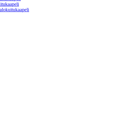
itukaapeli
alokuitukaapeli