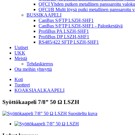
QFCI Yhden putken metallinen panssaroitu valoku
QFCI/B Multi löysä putki metallinen panssaroitu v
BUSSIKAAPELI
CanBus S/FTP LSZH-SHF1
CanBus S/FTP LSZH-SHF1 - Palonkestävä
ProfiBus PA LSZH-SHF1
ProfiBus DP LSZH-SHF1
RS485/422 SFTP LSZH-SHF1
Uutiset
UKK
Meistä
Tehdaskierros
Ota meihin yhteyttä
Koti
Tuotteet
KOAKSIAALKAAPELI
Syöttökaapeli 7/8” 50 Ω LSZH