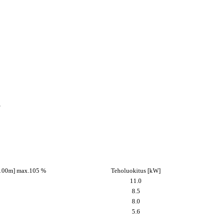
z
/100m] max.105 %
Teholuokitus [kW]
11.0
8.5
8.0
5.6