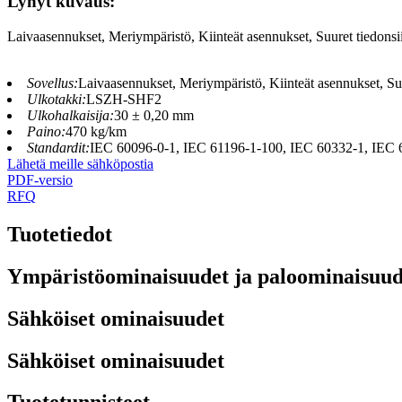
Lyhyt kuvaus:
Laivaasennukset, Meriympäristö, Kiinteät asennukset, Suuret tiedonsiir
Sovellus:
Laivaasennukset, Meriympäristö, Kiinteät asennukset, Suur
Ulkotakki:
LSZH-SHF2
Ulkohalkaisija:
30 ± 0,20 mm
Paino:
470 kg/km
Standardit:
IEC 60096-0-1, IEC 61196-1-100, IEC 60332-1, IEC 
Lähetä meille sähköpostia
PDF-versio
RFQ
Tuotetiedot
Ympäristöominaisuudet ja paloominaisuud
Sähköiset ominaisuudet
Sähköiset ominaisuudet