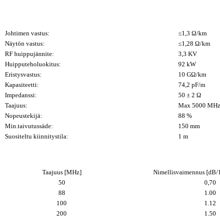
Johtimen vastus:
≤1,3 Ω/km
Näytön vastus:
≤1,28 Ω/km
RF huippujännite:
3,3 KV
Huipputeholuokitus:
92 kW
Eristysvastus:
10 GΩ/km
Kapasiteetti:
74,2 pF/m
Impedanssi:
50 ± 2 Ω
Taajuus:
Max 5000 MH
Nopeustekijä:
88 %
Min.taivutussäde:
150 mm
Suositeltu kiinnitystila:
1 m
Taajuus [MHz]
Nimellisvaimennus [dB
50
0,70
88
1.00
100
1.12
200
1.50