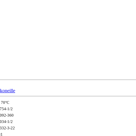
koneille
- 70°C
754-1/2
092-360
034-1/2
332-3-22
81