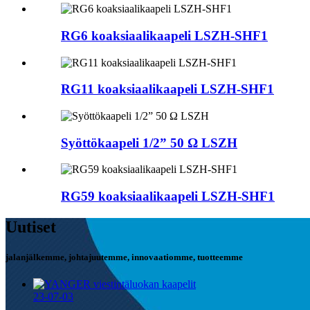
RG6 koaksiaalikaapeli LSZH-SHF1
RG11 koaksiaalikaapeli LSZH-SHF1
Syöttökaapeli 1/2” 50 Ω LSZH
RG59 koaksiaalikaapeli LSZH-SHF1
Uutiset
jalanjälkemme, johtajuutemme, innovaatiomme, tuotteemme
23-07-03