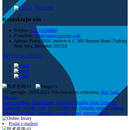
Kontaktujte nás
Telefon:
021-51636889
E-mailem:
info@yangermarine.com
Adresa:
Pokoj 1010, budova 4, č. 500 Jianyun Road, Pudong
New Area, Shanghai 201318
POPTÁVKA HNED
© Copyright - 2010-2021: Všechna práva vyhrazena.
Hot Tags
,
Sitemap
Lodní profibus
,
Hnací konec těsnicího kroužku oleje Čerpadlo
posilovače mořské vody pro odmlžování
,
Námořní optické vlákno
,
Námořní profibus
,
Námořní ovládací kabel
,
námořní kabel
,
Poslat e-mailem