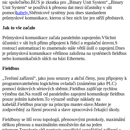
nic společného.BUS je zkratka pro „Binary Unit System“.„Binary
Unit System“ se používá k přenosu dat mezi účastníky v síti
pomocí
kabely.
Sběrnicové systémy jsou dnes standardem
průmyslové komunikace, kterou si bez nich lze jen stěží představit.
Jak to vše začalo
Průmyslová komunikace začala paralelním zapojením.Všichni
účastníci v síti byli přímo připojeni k řídicí a regulační úrovni.S
rostoucí automatizací to znamenalo stále větší úsilí o zapojení.Dnes
je průmyslová komunikace většinou založena na systémech fieldbus
nebo komunikačních sítích na bázi Ethernetu.
Fieldbus
„Terénní zařízení“, jako jsou senzory a akční členy, jsou připojeny k
programovatelnému logickému ovladači (známému jako PLC)
pomocí drátových sériových sběrnic.Fieldbus zajišťuje rychlou
výměnu dat.Na rozdíl od paralelního zapojení komunikuje fieldbus
pouze jedním kabelem.To výrazně snižuje náklady na
kabeláž.Fieldbus pracuje na principu master-slave.Master je
zodpovědný za řízení procesů a slave zpracovává čekající úkoly.
Fieldbusy se liší svou topologií, přenosovými protokoly, maximální
délkou přenosu a maximálním množstvím dat na jeden
telegram.Topologie sítě popisuje specifické uspořádání zařízení a