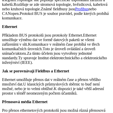
kabelů.Rozlišuje se zde stromová topologie, hvězdicová, kabelová
nebo kruhová topologie.Známé fieldbusy jsou
Profibus
nebo
CANopen.Protokol BUS je soubor pravidel, podle kterých probíhá
komunikace.
Ethernet
Příkladem BUS protokolů jsou protokoly Ethernet.Ethernet
umožňuje výměnu dat ve formě datových paketů se všemi
zařízeními v síti.Komunikace v reálném čase probíhá ve třech
komunikačních úrovních.Toto je úroveň ovládání a úroveň
snímače/aktoru.Za tímto účelem jsou vytvořeny jednotné
standardy.Ty spravuje Institut elektrotechnického a elektronického
inženýrství (IEEE).
Jak se porovnávají Fieldbus a Ethernet
Ethernet umožňuje přenos dat v reálném čase a přenos většího
množství dat.U klasických průmyslových sběrnic to buď není
možné, nebo je to velmi obtížné.K dispozici je také větší adresní
prostor s téměř neomezeným počtem účastníků.
Přenosová média Ethernet
Pro přenos ethernetových protokolů jsou možná různá přenosová