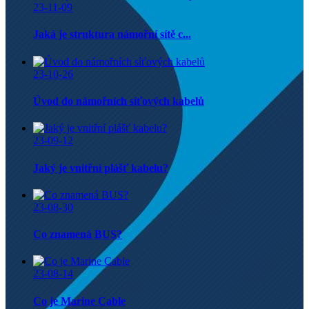
23-11-09
Jaká je struktura námořní sítě c...
23-10-26
Úvod do námořních síťových kabelů
23-09-12
Jaký je vnitřní plášť kabelu?
23-08-30
Co znamená BUS?
23-08-14
Co je Marine Cable