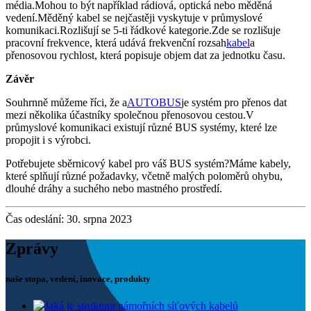
média.Mohou to být například rádiová, optická nebo měděná
vedení.Měděný kabel se nejčastěji vyskytuje v průmyslové
komunikaci.Rozlišují se 5-ti řádkové kategorie.Zde se rozlišuje
pracovní frekvence, která udává frekvenční rozsah
kabel
a
přenosovou rychlost, která popisuje objem dat za jednotku času.
Závěr
Souhrnně můžeme říci, že a
AUTOBUS
je systém pro přenos dat
mezi několika účastníky společnou přenosovou cestou.V
průmyslové komunikaci existují různé BUS systémy, které lze
propojit i s výrobci.
Potřebujete sběrnicový kabel pro váš BUS systém?Máme kabely,
které splňují různé požadavky, včetně malých poloměrů ohybu,
dlouhé dráhy a suchého nebo mastného prostředí.
Čas odeslání: 30. srpna 2023
Zprávy
naše stopa, vedení, inovace, produkty