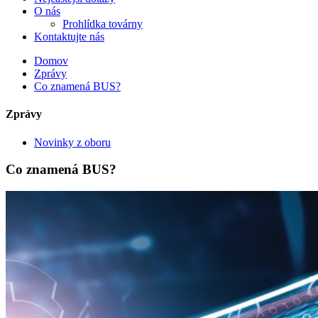
O nás
Prohlídka továrny
Kontaktujte nás
Domov
Zprávy
Co znamená BUS?
Zprávy
Novinky z oboru
Co znamená BUS?