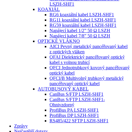
LSZH-SHF1
KOAXIÁL
RG6 koaxiální kabel LSZH-SHF1
RG11 koaxiální kabel LSZH-SHF1
RG59 koaxiální kabel LSZH-SHF1
Napájecí kabel 1/2” 50 Ω LSZH
Napájecí kabel 7/8” 50 Ω LSZH
OPTICKÉ VLÁKNO
AICI Pevný metalický pancéřovaný kabel
z optických vláken
QFAI Dielektrický pancéřovaný optický
kabel s volnou trubicí
QFCI Jednotrubkový kovový pancéřovaný
optický kabel
QFCI/B Multivolný trubkový metalický
pancéřovaný optický kabel
AUTOBUSOVÝ KABEL
CanBus S/FTP LSZH-SHF1
CanBus S/FTP LSZH-SHF1-
Ohnivzdorný
ProfiBus PA LSZH-SHF1
ProfiBus DP LSZH-SHF1
RS485/422 SFTP LSZH-SHF1
Zprávy
Nejčastější dotazy