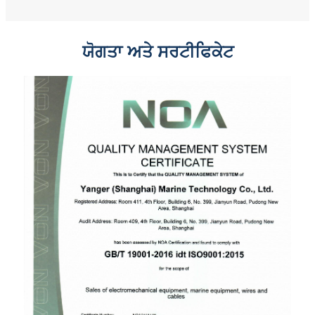
ਯੋਗਤਾ ਅਤੇ ਸਰਟੀਫਿਕੇਟ