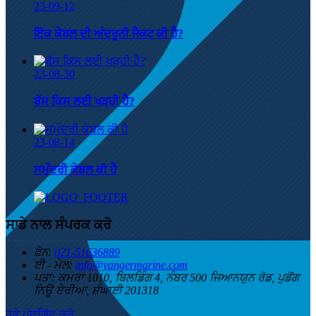
23-09-12
ਇੱਕ ਕੇਬਲ ਦੀ ਅੰਦਰੂਨੀ ਜੈਕਟ ਕੀ ਹੈ?
23-08-30
ਬੱਸ ਕਿਸ ਲਈ ਖੜ੍ਹੀ ਹੈ?
23-08-14
ਸਮੁੰਦਰੀ ਕੇਬਲ ਕੀ ਹੈ
ਸਾਡੇ ਨਾਲ ਸੰਪਰਕ ਕਰੋ
ਫ਼ੋਨ:
021-51636889
ਈ - ਮੇਲ:
info@yangermarine.com
ਪਤਾ:
ਕਮਰਾ 1010, ਬਿਲਡਿੰਗ 4, ਨੰਬਰ 500 ਜਿਆਨਯੁਨ ਰੋਡ, ਪੁਡੋਂਗ
ਨਿਊ ਏਰੀਆ, ਸ਼ੰਘਾਈ 201318
ਹੁਣੇ ਪੁੱਛਗਿੱਛ ਕਰੋ