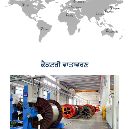
ਫੈਕਟਰੀ ਵਾਤਾਵਰਣ