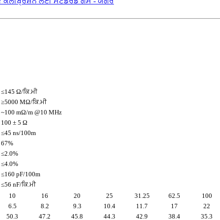
ੈਲੀਬ੍ਰੇਸ਼ਨ ਲਈ ਸਟੈਂਡਰਡ ਗੈਸ - ਯੈਂਗਰ
≤145 Ω/ਕਿ.ਮੀ
≥5000 MΩ/ਕਿ.ਮੀ
~100 mΩ/m @10 MHz
100 ± 5 Ω
≤45 ns/100m
67%
≤2.0%
≤4.0%
≤160 pF/100m
≤56 nF/ਕਿ.ਮੀ
10
16
20
25
31.25
62.5
100
6.5
8.2
9.3
10.4
11.7
17
22
50.3
47.2
45.8
44.3
42.9
38.4
35.3