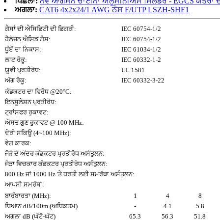
ਪਿਛਲਾ:
ਨਵੇਂ ਆਗਮਨ ਚਾਈਨਾ ਐਲੂਮੀਨੀਅਮ ਸਿਲੰਡਰ - EGCS ਯੰਤਰਾਂ ਦੇ ਕ
ਅਗਲਾ:
CAT6 4x2x24/1 AWG ਠੋਸ F/UTP LSZH-SHF1
ਗੈਸਾਂ ਦੀ ਐਸਿਡਿਟੀ ਦੀ ਡਿਗਰੀ:
IEC 60754-1/2
ਹੈਲੋਜਨ ਐਸਿਡ ਗੈਸ:
IEC 60754-1/2
ਧੂੰਏਂ ਦਾ ਨਿਕਾਸ:
IEC 61034-1/2
ਲਾਟ ਰੋਕੂ:
IEC 60332-1-2
ਯੂਵੀ ਪ੍ਰਤੀਰੋਧ:
UL 1581
ਅੱਗ ਰੋਕੂ:
IEC 60332-3-22
ਕੰਡਕਟਰ ਦਾ ਵਿਰੋਧ @20°C:
ਇਨਸੂਲੇਸ਼ਨ ਪ੍ਰਤੀਰੋਧ:
ਟ੍ਰਾਂਸਫਰ ਰੁਕਾਵਟ:
ਔਸਤ ਗੁਣ ਰੁਕਾਵਟ @ 100 MHz:
ਦੇਰੀ ਸਕਿਊ (4~100 MHz):
ਵੇਗ ਕਾਰਕ:
ਜੋੜੇ ਦੇ ਅੰਦਰ ਕੰਡਕਟਰ ਪ੍ਰਤੀਰੋਧ ਅਸੰਤੁਲਨ:
ਜੋੜਾ ਵਿਚਕਾਰ ਕੰਡਕਟਰ ਪ੍ਰਤੀਰੋਧ ਅਸੰਤੁਲਨ:
800 Hz ਜਾਂ 1000 Hz 'ਤੇ ਧਰਤੀ ਲਈ ਸਮਰੱਥਾ ਅਸੰਤੁਲਨ:
ਆਪਸੀ ਸਮਰੱਥਾ:
ਬਾਰੰਬਾਰਤਾ (MHz):
1
4
8
ਧਿਆਨ dB/100m (ਅਧਿਕਤਮ)
-
4.1
5.8
ਅਗਲਾ dB (ਘੱਟੋ-ਘੱਟ)
65.3
56.3
51.8