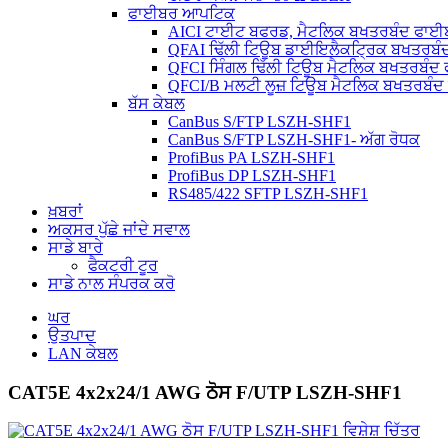
ਫਾਈਬਰ ਆਪਟਿਕ
AICI ਟਾਈਟ ਬਫਰਡ, ਮੈਟਲਿਕ ਬਖਤਰਬੰਦ ਫਾ
QFAI ਢਿੱਲੀ ਟਿਊਬ ਡਾਈਇਲੈਕਟ੍ਰਿਕ ਬਖਤਰਬ
QFCI ਸਿੰਗਲ ਢਿੱਲੀ ਟਿਊਬ ਮੈਟਲਿਕ ਬਖਤਰਬੰ
QFCI/B ਮਲਟੀ ਲੂਜ਼ ਟਿਊਬ ਮੈਟਲਿਕ ਬਖਤਰਬੰ
ਬੱਸ ਕੇਬਲ
CanBus S/FTP LSZH-SHF1
CanBus S/FTP LSZH-SHF1- ਅੱਗ ਰੋਧਕ
ProfiBus PA LSZH-SHF1
ProfiBus DP LSZH-SHF1
RS485/422 SFTP LSZH-SHF1
ਖ਼ਬਰਾਂ
ਅਕਸਰ ਪੁੱਛੇ ਜਾਂਦੇ ਸਵਾਲ
ਸਾਡੇ ਬਾਰੇ
ਫੈਕਟਰੀ ਟੂਰ
ਸਾਡੇ ਨਾਲ ਸੰਪਰਕ ਕਰੋ
ਘਰ
ਉਤਪਾਦ
LAN ਕੇਬਲ
CAT5E 4x2x24/1 AWG ਠੋਸ F/UTP LSZH-SHF1