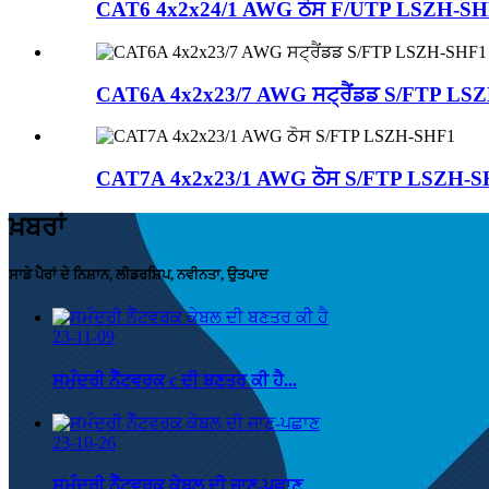
CAT6 4x2x24/1 AWG ਠੋਸ F/UTP LSZH-S
CAT6A 4x2x23/7 AWG ਸਟ੍ਰੈਂਡਡ S/FTP LS
CAT7A 4x2x23/1 AWG ਠੋਸ S/FTP LSZH-
ਖ਼ਬਰਾਂ
ਸਾਡੇ ਪੈਰਾਂ ਦੇ ਨਿਸ਼ਾਨ, ਲੀਡਰਸ਼ਿਪ, ਨਵੀਨਤਾ, ਉਤਪਾਦ
23-11-09
ਸਮੁੰਦਰੀ ਨੈੱਟਵਰਕ c ਦੀ ਬਣਤਰ ਕੀ ਹੈ...
23-10-26
ਸਮੁੰਦਰੀ ਨੈੱਟਵਰਕ ਕੇਬਲ ਦੀ ਜਾਣ-ਪਛਾਣ