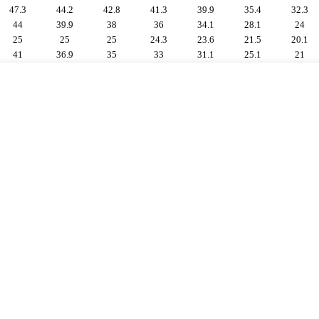
47.3
44.2
42.8
41.3
39.9
35.4
32.3
44
39.9
38
36
34.1
28.1
24
25
25
25
24.3
23.6
21.5
20.1
41
36.9
35
33
31.1
25.1
21