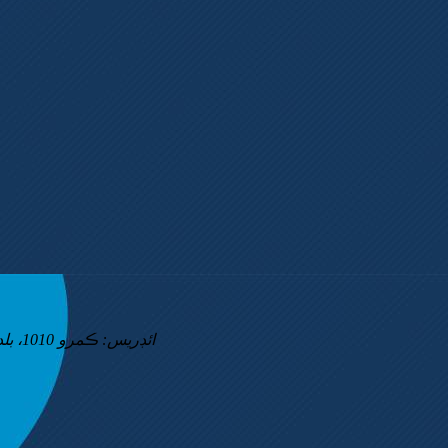
ائڊريس:
ڪمرو 1010، بلڊنگ 4، نمبر 500 جيانيون روڊ، پوڊونگ نيو ايريا، شنگھائي 201318