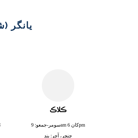
يانگر (
ڪلاڪ
سومر-جمعو: 9am کان 6pm
ٽ
ڇنڇر، آچر: بند