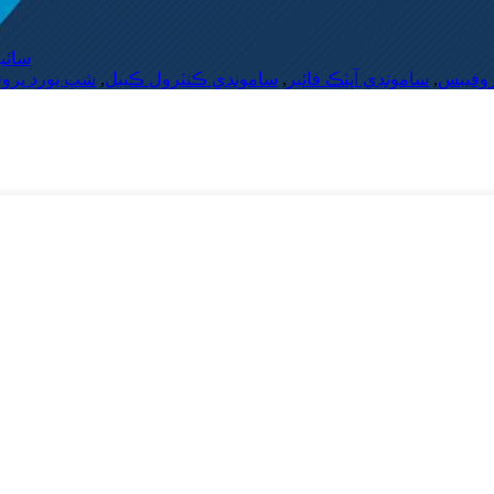
سائي
شپ بورڊ پرو
,
سامونڊي ڪنٽرول ڪيبل
,
سامونڊي آپٽڪ فائبر
,
روفيبس