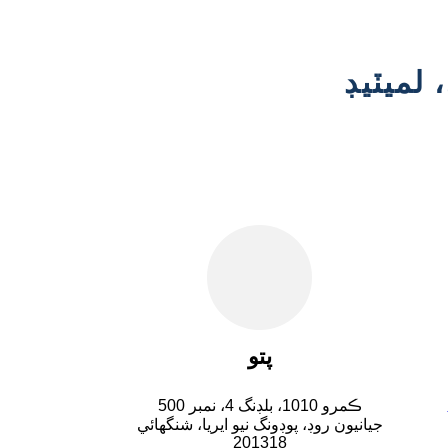
لميٽيڊ
پتو
ڪمرو 1010، بلڊنگ 4، نمبر 500
جيانيون روڊ، پوڊونگ نيو ايريا، شنگھائي
201318