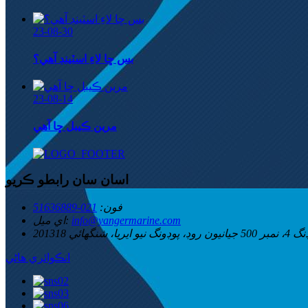
23-08-30
بس ڇا لاءِ اسٽينڊ آهي؟
23-08-14
مرين ڪيبل ڇا آهي
اسان سان رابطو ڪريو
021-51636889
فون:
اي ميل:
info@yangermarine.com
انڪوائري هاڻي