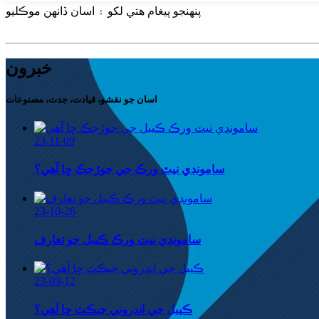
پنهنجو پيغام هتي لکو ۽ اسان ڏانهن موڪليو
خبرون
اسان جو نقشو، قيادت، جدت، مصنوعات
23-11-09
سامونڊي نيٽ ورڪ جي جوڙجڪ ڇا آهي؟
23-10-26
سامونڊي نيٽ ورڪ ڪيبل جو تعارف
23-09-12
ڪيبل جي اندروني جيڪٽ ڇا آهي؟