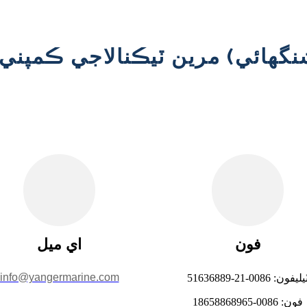
شنگھائي) مرين ٽيڪنالاجي ڪمپني، 
فون
اي ميل
info@yangermarine.com
يليفون: 0086-21-51636889
فون: 0086-18658868965