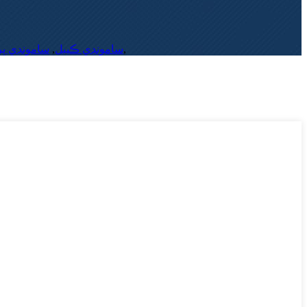
سامونڊي پ
,
سامونڊي ڪيبل
,