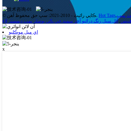
© ڪاپي رائيٽ - 2010-2021: سڀ حق محفوظ آهن.
Hot Tags
,
ٽ ميپ
آئل سيل رنگ ڊرائيو آخر سمنڊ جي پاڻي بوسٹر پمپ ڊيمسٽر لاءِ
,
فيبس
اي ميل موڪليو
x