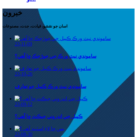
خبرون
اسان جو نقشو، قيادت، جدت، مصنوعات
23-11-09
سامونڊي نيٽ ورڪ جي جوڙجڪ ڇا آهي؟
23-10-26
سامونڊي نيٽ ورڪ ڪيبل جو تعارف
23-09-12
ڪيبل جي اندروني جيڪٽ ڇا آهي؟
23-08-30