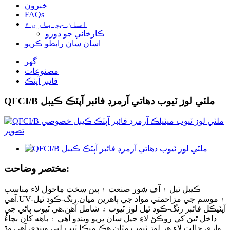
خبرون
FAQs
اسان جي باري ۾
ڪارخاني جو دورو
اسان سان رابطو ڪريو
گهر
مصنوعات
فائبر آپٽڪ
QFCI/B ملٽي لوز ٽيوب دھاتي آرمرڊ فائبر آپٽڪ ڪيبل
مختصر وضاحت:
ڪيبل تيل ۽ آف شور صنعت ۽ ٻين سخت ماحول لاء مناسب
آهي.UV-۽ موسم جي مزاحمتي مواد جي ٻاهرين ميان.رنگ-ڪوڊ ٿيل
آپٽيڪل فائبر رنگ-ڪوڊ ٿيل لوز ٽيوب ۾ شامل آهن.هي ٽيوب پاڻي جي
داخل ٿيڻ کي روڪڻ لاءِ جيل سان ڀريو ويندو آهي ۽ باهه کان بچاءُ
واري حالت لاءِ هر لوز ٽيوب مٿان هڪ ميڪا ٽيپ لپي ويندي آهي.وڌ