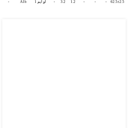
62.5±2.5
-
-
-
1.2
3.2
-
او ايم 1
A1b
-