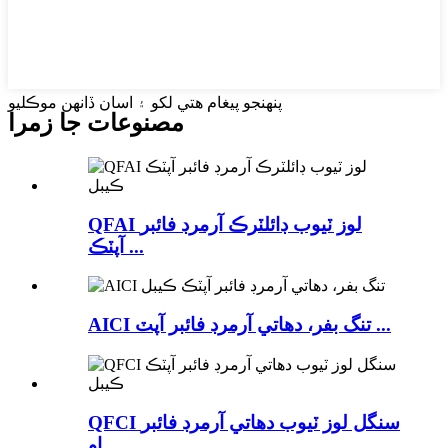
پنهنجو پيغام هتي لکو ۽ اسان ڏانهن موڪليو
مصنوعات جا زمرا
QFAI لوز ٽيوب ڊائلٽرڪ آرمرڊ فائبر
آپٽڪ ...
AICI تنگ بفر، دھاتي آرمرڊ فائبر آپٽ ...
QFCI سنگل لوز ٽيوب دھاتي آرمرڊ فائبر
او...