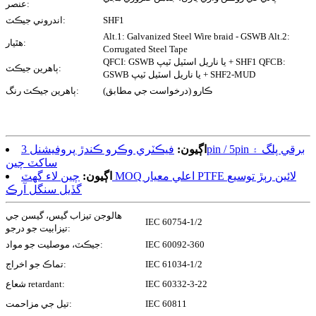
عنصر:
SHF1
اندروني جيڪٽ:
Alt.1: Galvanized Steel Wire braid - GSWB Alt.2:
هٿيار:
Corrugated Steel Tape
QFCI: GSWB يا ناريل اسٽيل ٽيپ + SHF1 QFCB:
ٻاهرين جيڪٽ:
GSWB يا ناريل اسٽيل ٽيپ + SHF2-MUD
ڪارو (درخواست جي مطابق)
ٻاهرين جيڪٽ رنگ:
اڳيون:
فيڪٽري وڪرو ڪندڙ پروفيشنل 3pin / 5pin برقي پلگ ۽
ساکٽ چين
اڳيون:
چين لاء گھٽ MOQ اعلي معيار PTFE لائين رٻڙ توسيع
گڏيل سنگل آرڪ
هالوجن تيزاب گيس، گيسن جي
IEC 60754-1/2
تيزابيت جو درجو:
IEC 60092-360
جيڪٽ، موصليت جو مواد:
IEC 61034-1/2
تماڪ جو اخراج:
IEC 60332-3-22
شعاع retardant:
IEC 60811
تيل جي مزاحمت: