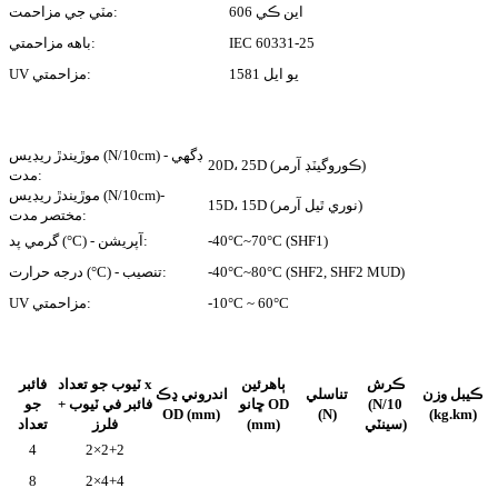
اين ڪي 606
مٽي جي مزاحمت:
IEC 60331-25
باهه مزاحمتي:
يو ايل 1581
UV مزاحمتي:
موڙيندڙ ريڊيس (N/10cm) - ڊگھي
20D، 25D (ڪوروگيٽڊ آرمر)
مدت:
موڙيندڙ ريڊيس (N/10cm)-
15D، 15D (نوري ٿيل آرمر)
مختصر مدت:
-40°C~70°C (SHF1)
گرمي پد (°C) - آپريشن:
-40°C~80°C (SHF2, SHF2 MUD)
درجه حرارت (°C) - تنصيب:
-10°C ~ 60°C
UV مزاحمتي:
ڪرش
ٻاهرئين
ٽيوب جو تعداد x
فائبر
ڪيبل وزن
تناسلي
اندروني ڍڪ
(N/10
ڇانو OD
فائبر في ٽيوب +
جو
OD (mm)
(N)
(kg.km)
سينٽي)
(mm)
فلرز
تعداد
4
2×2+2
8
2×4+4