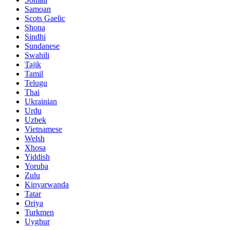
Samoan
Scots Gaelic
Shona
Sindhi
Sundanese
Swahili
Tajik
Tamil
Telugu
Thai
Ukrainian
Urdu
Uzbek
Vietnamese
Welsh
Xhosa
Yiddish
Yoruba
Zulu
Kinyarwanda
Tatar
Oriya
Turkmen
Uyghur