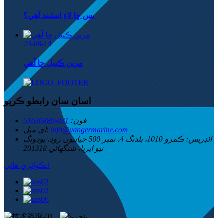
بس ڇا لاءِ اسٽينڊ آهي؟
23-08-14
مرين ڪيبل ڇا آهي
اسان سان رابطو ڪريو
فون:
021-51636889
info@yangermarine.com
اي ميل:
ائڊريس:
ڪمرو 1010، بلڊنگ 4، نمبر 500 جيانيون روڊ، پوڊونگ
نيو ايريا، شنگھائي 201318
انڪوائري هاڻي