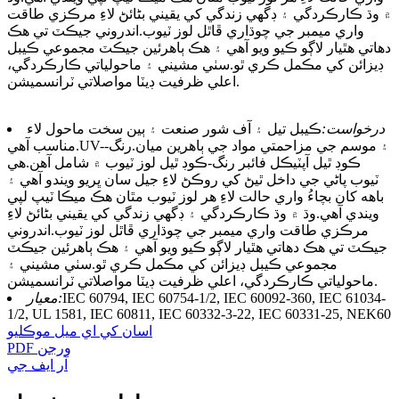
۾ وڌ ڪارڪردگي ۽ ڊگھي زندگي کي يقيني بڻائڻ لاءِ مرڪزي طاقت
واري ميمبر جي چوڌاري ڦاٿل لوز ٽيوب.اندروني جيڪٽ تي هڪ
دھاتي هٿيار لاڳو ڪيو ويو آهي ۽ هڪ ٻاهرئين جيڪٽ مجموعي ڪيبل
ڊيزائن کي مڪمل ڪري ٿو.سٺي مشيني ۽ ماحولياتي ڪارڪردگي،
اعلي ظرفيت ڊيٽا مواصلاتي ٽرانسميشن.
درخواست:
ڪيبل تيل ۽ آف شور صنعت ۽ ٻين سخت ماحول لاء
مناسب آهي.UV-۽ موسم جي مزاحمتي مواد جي ٻاهرين ميان.رنگ-
ڪوڊ ٿيل آپٽيڪل فائبر رنگ-ڪوڊ ٿيل لوز ٽيوب ۾ شامل آهن.هي
ٽيوب پاڻي جي داخل ٿيڻ کي روڪڻ لاءِ جيل سان ڀريو ويندو آهي ۽
باهه کان بچاءُ واري حالت لاءِ هر لوز ٽيوب مٿان هڪ ميڪا ٽيپ لپي
ويندي آهي.وڌ ۾ وڌ ڪارڪردگي ۽ ڊگھي زندگي کي يقيني بڻائڻ لاءِ
مرڪزي طاقت واري ميمبر جي چوڌاري ڦاٿل لوز ٽيوب.اندروني
جيڪٽ تي هڪ دھاتي هٿيار لاڳو ڪيو ويو آهي ۽ هڪ ٻاهرئين جيڪٽ
مجموعي ڪيبل ڊيزائن کي مڪمل ڪري ٿو.سٺي مشيني ۽
ماحولياتي ڪارڪردگي، اعلي ظرفيت ڊيٽا مواصلاتي ٽرانسميشن.
IEC 60794, IEC 60754-1/2, IEC 60092-360, IEC 61034-
معيار:
1/2, UL 1581, IEC 60811, IEC 60332-3-22, IEC 60331-25, NEK60
اسان کي اي ميل موڪليو
PDF ورجن
آر ايف جي