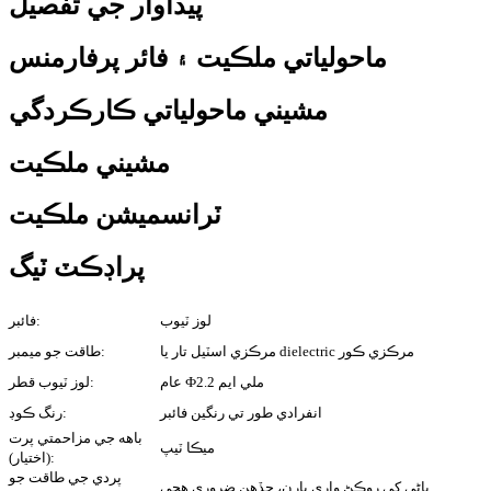
پيداوار جي تفصيل
ماحولياتي ملڪيت ۽ فائر پرفارمنس
مشيني ماحولياتي ڪارڪردگي
مشيني ملڪيت
ٽرانسميشن ملڪيت
پراڊڪٽ ٽيگ
لوز ٽيوب
فائبر:
مرڪزي اسٽيل تار يا dielectric مرڪزي ڪور
طاقت جو ميمبر:
عام Ф2.2 ملي ايم
لوز ٽيوب قطر:
انفرادي طور تي رنگين فائبر
رنگ ڪوڊ:
باهه جي مزاحمتي پرت
ميڪا ٽيپ
(اختيار):
پردي جي طاقت جو
پاڻي کي روڪڻ واري يارن، جڏهن ضروري هجي