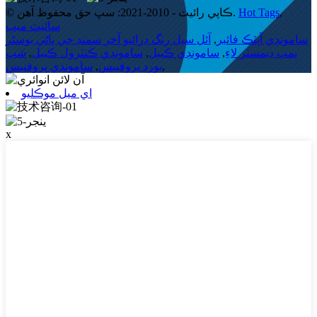
,
Hot Tags
© ڪاپي رائيٽ - 2010-2021: سڀ حق محفوظ آهن.
سائيٽ ميپ
سامونڊي آپٽڪ فائبر
,
آئل سيل رنگ ڊرائيو آخر سمنڊ جي پاڻي بوسٹر
پمپ ڊيمسٽر لاءِ
,
سامونڊي ڪيبل
,
سامونڊي ڪنٽرول ڪيبل
,
شپ
,
بورڊ پروفيبس
,
سامونڊي پروفيبس
اي ميل موڪليو
x