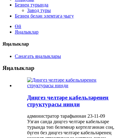
Безнең турында
Завод туры
Безнең белән элемтәгә чыгу
Өй
Яңалыклар
Яңалыклар
Сәнәгать яңалыклары
Яңалыклар
Диңгез челтәре кабельләренең
структурасы нинди
администратор тарафыннан 23-11-09
Узган санда диңгез челтәре кабельләре
турында төп белемнәр кертелгәннән соң,
бүген без диңгез челтәре кабельләренең