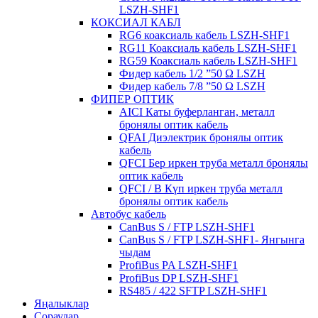
LSZH-SHF1
КОКСИАЛ КАБЛ
RG6 коаксиаль кабель LSZH-SHF1
RG11 Коаксиаль кабель LSZH-SHF1
RG59 Коаксиаль кабель LSZH-SHF1
Фидер кабель 1/2 ”50 Ω LSZH
Фидер кабель 7/8 ”50 Ω LSZH
ФИПЕР ОПТИК
AICI Каты буферланган, металл
бронялы оптик кабель
QFAI Диэлектрик бронялы оптик
кабель
QFCI Бер иркен труба металл бронялы
оптик кабель
QFCI / B Күп иркен труба металл
бронялы оптик кабель
Автобус кабель
CanBus S / FTP LSZH-SHF1
CanBus S / FTP LSZH-SHF1- Янгынга
чыдам
ProfiBus PA LSZH-SHF1
ProfiBus DP LSZH-SHF1
RS485 / 422 SFTP LSZH-SHF1
Яңалыклар
Сораулар