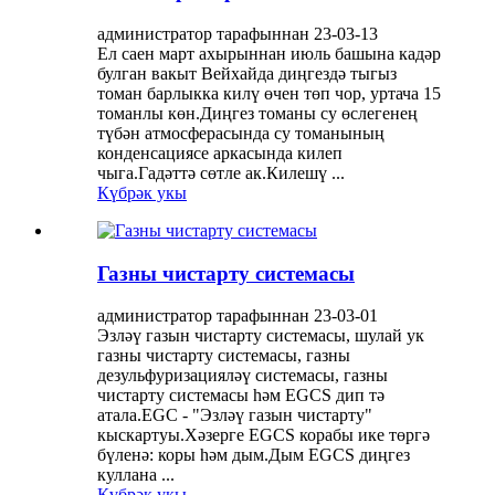
администратор тарафыннан 23-03-13
Ел саен март ахырыннан июль башына кадәр
булган вакыт Вейхайда диңгездә тыгыз
томан барлыкка килү өчен төп чор, уртача 15
томанлы көн.Диңгез томаны су өслегенең
түбән атмосферасында су томанының
конденсациясе аркасында килеп
чыга.Гадәттә сөтле ак.Килешү ...
Күбрәк укы
Газны чистарту системасы
администратор тарафыннан 23-03-01
Эзләү газын чистарту системасы, шулай ук ​​
газны чистарту системасы, газны
дезульфуризацияләү системасы, газны
чистарту системасы һәм EGCS дип тә
атала.EGC - "Эзләү газын чистарту"
кыскартуы.Хәзерге EGCS корабы ике төргә
бүленә: коры һәм дым.Дым EGCS диңгез
куллана ...
Күбрәк укы