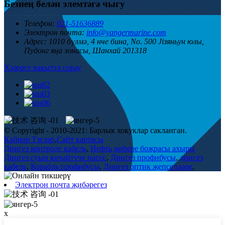
Безнең белән элемтәгә чыгу
Телефон:
021-51636889
Электрон почта:
info@yangermarine.com
Адрес:
1010 бүлмә, 4 нче бина, No. 500 Jiзяньун юлы,
Пудонг яңа зонасы, Шанхай 201318
Хәзерге вакытта сорау
© Copyright - 2010-2021: Барлык хокуклар сакланган.
Кайнар Тэглар
,
Сайт картасы
Диңгез контроле кабель
,
Нефть мөһере боҗрасы ахыры
Диңгез суын көчәйтүче насос
,
Диңгез профибусы
,
диңгез
кабель
,
Корабль профибусы
,
Диңгез оптик җепселләре
,
Электрон почта җибәрегез
x