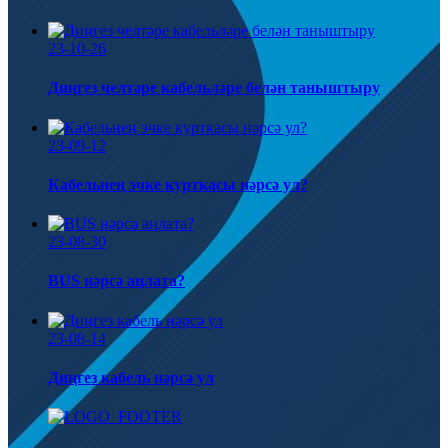
23-10-26
Диңгез челтәре кабельләре белән таныштыру
23-09-12
Кабельнең эчке курткасы нәрсә ул?
23-08-30
BUS нәрсә аңлата?
23-08-14
Диңгез кабель нәрсә ул