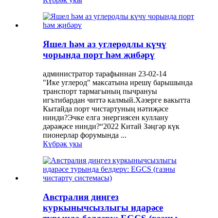
Яшел һәм аз углеродлы күчү
чорында порт һәм җибәрү
администратор тарафыннан 23-02-14
"Ике углерод" максатына ирешү барышында
транспорт тармагының пычрануы
игътибардан читтә калмый.Хәзерге вакытта
Кытайда порт чистартуның нәтиҗәсе
нинди?Эчке елга энергиясен куллану
дәрәҗәсе нинди?“2022 Китай Зәңгәр күк
пионерлар форумында ...
Күбрәк укы
Австралия диңгез
куркынычсызлыгы идарәсе