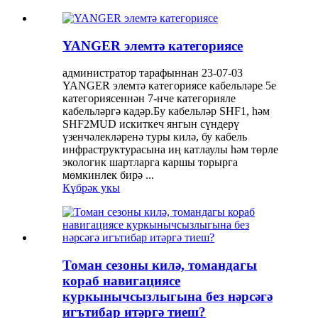
YANGER элемтә категориясе
администратор тарафыннан 23-07-03
YANGER элемтә категориясе кабельләре 5e
категориясеннән 7-нче категорияле
кабельләргә кадәр.Бу кабельләр SHF1, һәм
SHF2MUD искиткеч янгын сүндерү
үзенчәлекләренә туры килә, бу кабель
инфраструктурасына иң катлаулы һәм төрле
экологик шартларга каршы торырга
мөмкинлек бирә ...
Күбрәк укы
Томан сезоны килә, томандагы
кораб навигациясе
куркынычсызлыгына без нәрсәгә
игътибар итәргә тиеш?