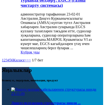
турында белдерү: EGCS (газны
чистарту системасы)
администратор тарафыннан 23-02-01
Австралия Диңгез Куркынычсызлыгы
Оешмасы (AMSA) күптән түгел Австралия
хәбәрләрен Австралия суларында EGCS
куллану таләпләрен тәкъдим итте, суднолар
хуҗаларына, суднолар операторларына һәм
капитаннарына.MARPOL Кушымтасы VI аз
күкерт мае, EGCS кагыйдәләрен үтәү өчен
чишелешләрнең берсе буларак ...
Күбрәк укы
1
2
3
4
5
6
Киләсе>
>>
1/7 бит
Яңалыклар
безнең эз, лидерлык, инновация, продукт
23-11-09
Диңгез челтәренең структурасы нинди ...