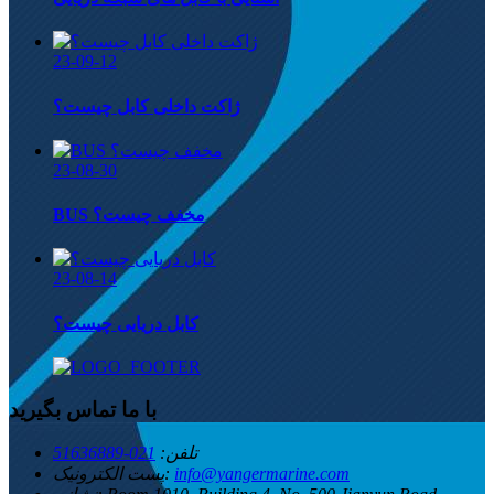
23-09-12
ژاکت داخلی کابل چیست؟
23-08-30
BUS مخفف چیست؟
23-08-14
کابل دریایی چیست؟
با ما تماس بگیرید
تلفن:
021-51636889
info@yangermarine.com
پست الکترونیک: