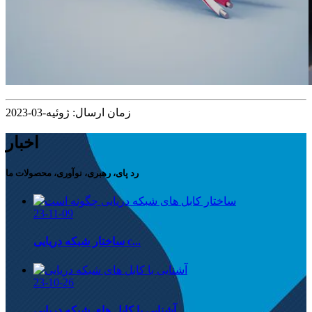
زمان ارسال: ژوئیه-03-2023
اخبار
رد پای، رهبری، نوآوری، محصولات ما
23-11-09
ساختار شبکه دریایی c...
23-10-26
آشنایی با کابل های شبکه دریایی