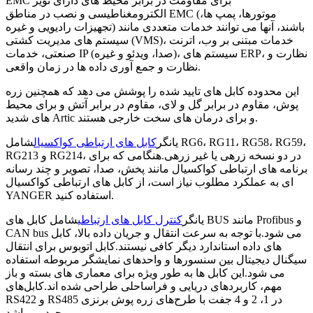
EMC برای مقاومت در برابر محیط های دارای نویز
الکترومغناطیسی و نصب در مناطق EMC (موتورها، پمپ ها،
تجهیزات رادیویی و غیره) باشند، آنها می توانند خدمات متعددی مانند
سیستم های مدیریت کشتی (VMS)، خدمات مبتنی بر وب، اترنت
صنعتی، خدمات IP (صدا، ویدئو و غیره)، سیستم های ERP، نظارت و
نظارت و جمع آوری داده ها در زمان واقعی.
این محدوده کابل های تایید شده را پوشش می دهد که همچنین زره
پوش، مقاوم در برابر گل و لای، مقاوم در برابر آتش و برای محیط
های شدید Artic و برای درمان های سخت خارجی هستند.
یانگر
کابل های ارتباطی کواکسیال
شامل RG6، RG11، RG58، RG59،
RG213 و RG214، در دو نسخه زرهی یا غیر زرهی.هنگامی که برای
برنامه های ارتباطی کواکسیال مانند پخش، صدا، تصویر و چند رسانه
ای به عملکرد مطلوب نیاز است، از کابل های ارتباطی کواکسیال
YANGER استفاده کنید.
یانگر
کنترل کابل های ارتباطی
شامل کابل های BUS مانند Profibus و
CAN bus می شود.با توجه به سرعت انتقال و جریان داده بالا، کابل
های داده استاندارد دیگر کافی نیستند.کابل اتوبوس برای انتقال
سیگنال دیجیتال بین سنسورها و واحدهای نمایشگر مربوطه استفاده
می شود.این کابل ها به طور ویژه برای معماری های بسته و باز
مهم، کاربردهای دریایی و فراساحلی طراحی شده اند.کابل‌های
RS422 و RS485 در 1، 2 و 4 جفت با طرح‌های زره ​​پوش برنزی
موجود می‌باشد.