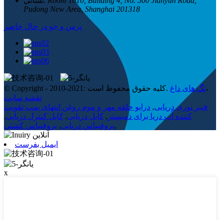
Room 1010, Building 4, No. 500 Jianyun Road,
نشانی:
Pudong New Area, Shanghai 201318
پرس و جو در حال حاضر
،
تگ های داغ
© Copyright - 2010-2021: کلیه حقوق محفوظ است.
نقشه سایت
فیبر نوری دریایی
,
درایو حلقه مهر و موم روغن انتهای پمپ تقویت
کننده آب دریا برای دمیستر
,
کابل دریایی
,
کابل کنترل دریایی
,
,
پروفیباس دریایی
,
پروفیباس کشتی
ایمیل بفرست
x