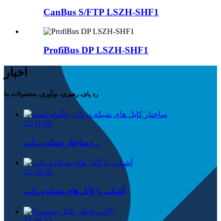
CanBus S/FTP LSZH-SHF1
ProfiBus DP LSZH-SHF1
اخبار
رد پای، رهبری، نوآوری، محصولات ما
23-11-09
ساختار شبکه دریایی c...
23-10-26
آشنایی با کابل های شبکه دریایی
23-09-12