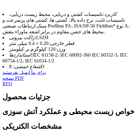
کاربرد:
تاسیسات کشتی و دریایی، محیط زیست دریایی،
تاسیسات ثابت، نرخ داده بالا، کشتی ها، کشتی های پرسرعت و
سبک.ارتباطات صنعتی Profibus PA، ISA/SP-50 Fieldbus* نوع A،
محیط های خشن.مقاوم در برابر اشعه ماوراء بنفش.
LSZH
ژاکت بیرونی:
قطر خارجی:
0.20 ± 9.4 میلی متر
وزن:
120 کیلوگرم بر کیلومتر
IEC 61158-2، IEC 60092-360 IEC 60332-3، IEC
استانداردها:
60754-1/2، IEC 61034-1/2
8D
شعاع خمشی:
برای ما ایمیل بفرستید
نسخه PDF
RFQ
جزئیات محصول
خواص زیست محیطی و عملکرد آتش سوزی
مشخصات الکتریکی