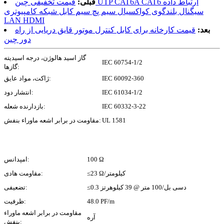
قبلی:
قیمت تخفیفی چین UTP CAT6A CAT6 ارتباط داده
سیگنال بلندگوی کواکسیال سیم پچ سیم کابل شبکه کامپیوتری
LAN HDMI
بعد:
قیمت کارخانه برای کابل کنترل موتور قایق دریایی از راه
دور چین
گاز اسید هالوژن، درجه اسیدیته
IEC 60754-1/2
گازها:
IEC 60092-360
ژاکت، مواد عایق:
IEC 61034-1/2
انتشار دود:
IEC 60332-3-22
بازدارنده شعله:
UL 1581
مقاومت در برابر اشعه ماوراء بنفش:
100 Ω
امپدانس:
≤23 Ω/کیلومتر
مقاومت هادی:
≤0.3 دسی بل/100 متر @ 39 کیلوهرتز
تضعیفی:
48.0 PF/m
ظرفیت:
مقاومت در برابر اشعه ماوراء
آره
بنفش: