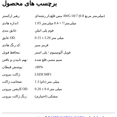
برچسب های محصول
مس قلع‌دار رشته‌ای AWG 18/7 (0.8 میلی‌متر مربع)
رهبر ارکستر:
1.05 میلی‌متر/7 × 0.4 میلی‌متر
اندازه هادی:
فوم پلی اتیلن
عایق بندی:
0.15 ± 3.20 میلی متر
عایق OD:
قرمز سبز
کد رنگ هادی:
فویل آلومینیوم / پلی استر
محافظ فویل:
سیم مسی قلع شده
بهم تابیدن و بافتن:
≥80%
پوشش قیطان:
LSZH SHF1
ژاکت بیرونی:
1.3 میلی متر (نام)
ضخامت ژاکت:
0.20 ± 9.4 میلی متر
کاپشن بیرونی OD:
مشکی (اختیاری)
رنگ ژاکت بیرونی: