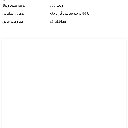
300 ولت
رتبه بندی ولتاژ:
-35 تا 80 درجه سانتی گراد
دمای عملیاتی:
≥1 GΩ/km
مقاومت عایق: