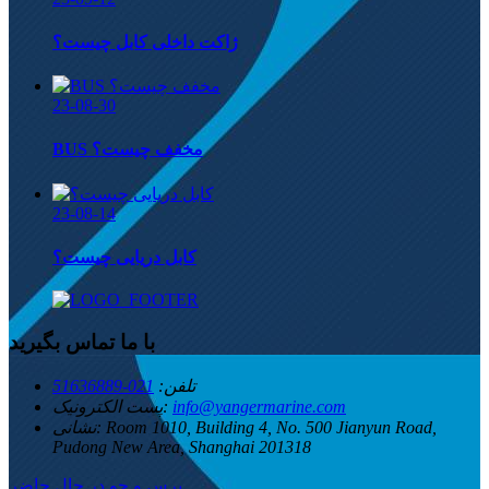
ژاکت داخلی کابل چیست؟
23-08-30
BUS مخفف چیست؟
23-08-14
کابل دریایی چیست؟
با ما تماس بگیرید
تلفن:
021-51636889
info@yangermarine.com
پست الکترونیک:
Room 1010, Building 4, No. 500 Jianyun Road,
نشانی:
Pudong New Area, Shanghai 201318
پرس و جو در حال حاضر