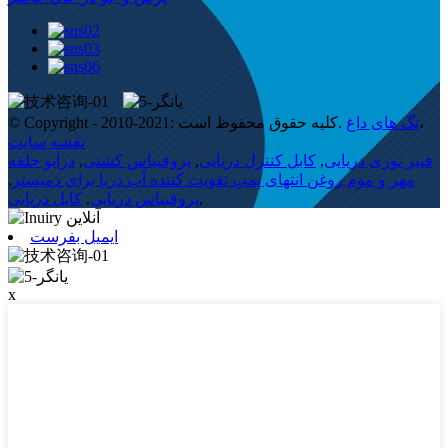
،
تگ های داغ
© Copyright - 2010-2021: کلیه حقوق محفوظ است.
نقشه سایت
فیبر نوری دریایی
,
کابل کنترل دریایی
,
پروفیباس کشتی
,
درایو حلقه
مهر و موم روغن انتهای پمپ تقویت کننده آب دریا برای دمیستر
,
,
پروفیباس دریایی
,
کابل دریایی
ایمیل بفرست
x