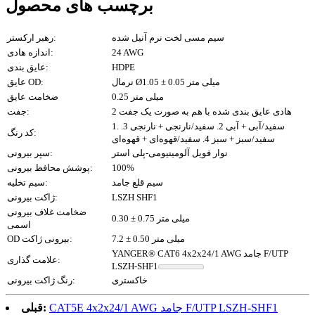
برچسب های محصول
سیم مسی لخت نرم آنیل شده
رهبر ارکستر:
24 AWG
اندازه هادی:
HDPE
عایق بندی:
نرمال Ø1.05 ± 0.05 میلی متر
عایق OD:
0.25 میلی متر
ضخامت عایق
2 هادی عایق بندی شده با هم به صورت یک جفت
جفت:
1. سفید/آبی + آبی 2. سفید/نارنجی + نارنجی 3.
کد رنگ:
سفید/سبز + سبز 4. سفید/قهوه‌ای + قهوه‌ای
نوار فویل آلومینیومی-پلی استر
سپر بیرونی:
100%
پوشش محافظ بیرونی:
سیم قلع جامد
سیم تخلیه:
LSZH SHF1
ژاکت بیرونی:
ضخامت غلاف بیرونی
0.30 ± 0.75 میلی متر
اسمی
7.2 ± 0.50 میلی متر
OD بیرونی ژاکت:
YANGER® CAT6 4x2x24/1 AWG جامد F/UTP
علامت گذاری:
LSZH-SHF1
خاکستری
رنگ ژاکت بیرونی:
CAT5E 4x2x24/1 AWG جامد F/UTP LSZH-SHF1
قبلی: