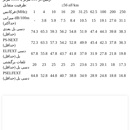
≤56 nF/km
ظرفیت متقابل:
250
200
100
62.5
31.25
20
16
10
4
1
فرکانس (MHz):
میرایی dB/100m
-
3.8
5.9
7.5
8.4
10.5
15
19.1
27.6
31.1
(حداکثر)
دسی بل بعدی
74.3
65.3
59.3
56.2
54.8
51.9
47.4
44.3
39.8
38.3
(حداقل)
PS-NEXT
72.3
63.3
57.3
54.2
52.8
49.9
45.4
42.3
37.8
36.3
(حداقل)
ELFEXT دسی
67.8
55.8
47.8
43.7
41.8
37.9
31.9
27.8
21.8
19.8
بل (حداقل)
تلفات برگشتی
20
23
25
25
25
23.6
21.5
20.1
18
17.3
دسی بل (حداقل)
PSELFEXT
64.8
52.8
44.8
40.7
38.8
34.9
28.9
24.8
18.8
16.8
دسی بل (حداقل)