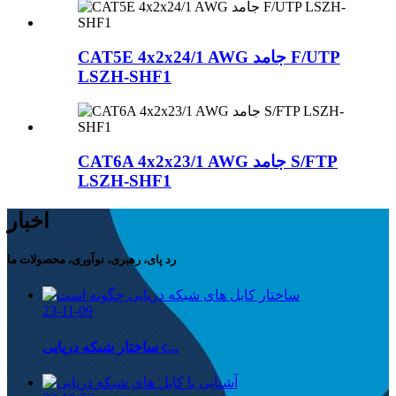
CAT5E 4x2x24/1 AWG جامد F/UTP
LSZH-SHF1
CAT6A 4x2x23/1 AWG جامد S/FTP
LSZH-SHF1
اخبار
رد پای، رهبری، نوآوری، محصولات ما
23-11-09
ساختار شبکه دریایی c...