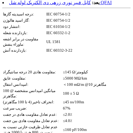
کابل فیبر نوری زرهی دی الکتریک لوله شل QFAI
بعد:
IEC 60754-1/2
درجه اسیدیته گازها:
IEC 60754-1/2
گاز اسید هالوژن:
IEC 61034-1/2
انتشار دود:
IEC 60332-1-2
بازدارنده شعله:
مقاومت در برابر اشعه
UL 1581
ماوراء بنفش:
IEC 60332-3-22
بازدارنده آتش:
≤145 Ω/کیلومتر
مقاومت هادی 20 درجه سانتیگراد:
≥5000 MΩ/km
مقاومت عایق:
＜100 mΩ/m @10 مگاهرتز
امپدانس انتقال:
میانگین امپدانس مشخصه @ 100
100 ± 5 Ω
مگاهرتز:
≤45 ns/100m
انحراف تاخیر (4 تا 100 مگاهرتز):
67%
ضریب سرعت:
≤2.0٪
عدم تعادل مقاومت هادی در جفت:
≤4.0٪
عدم تعادل مقاومت هادی بین جفت:
عدم تعادل ظرفیت خازنی نسبت به
≤160 pF/100m
زمین در 800 هرتز یا 1000 هرتز: