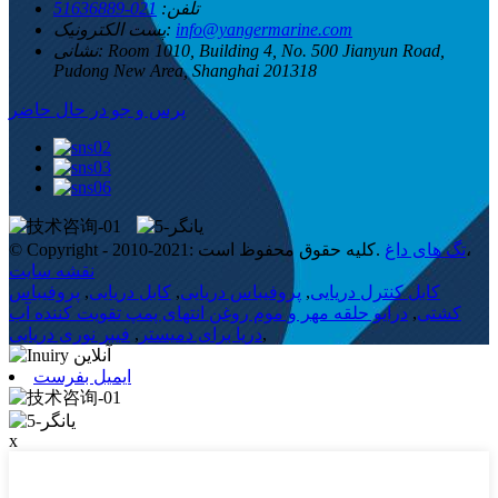
تلفن:
021-51636889
info@yangermarine.com
پست الکترونیک:
Room 1010, Building 4, No. 500 Jianyun Road,
نشانی:
Pudong New Area, Shanghai 201318
پرس و جو در حال حاضر
،
تگ های داغ
© Copyright - 2010-2021: کلیه حقوق محفوظ است.
نقشه سایت
کابل کنترل دریایی
,
پروفیباس دریایی
,
کابل دریایی
,
پروفیباس
کشتی
,
درایو حلقه مهر و موم روغن انتهای پمپ تقویت کننده آب
,
دریا برای دمیستر
,
فیبر نوری دریایی
ایمیل بفرست
x