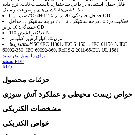
قابل حمل، استفاده در داخل ساختمان، تاسیسات ثابت، نرخ داده
بالا، کشتی‌ها، کشتی‌های پرسرعت و سبک
0°C تا +60°C، حداقل خمیدگی: 20 برابر OD
نصب در:
فعالیت در:
-30 درجه سانتیگراد تا + 75 درجه سانتیگراد، حداقل
خمیدگی: 10 برابر OD
110 N
حداکثر کشش:
وزن:
70 کیلوگرم بر کیلومتر
ISO/IEC 11801، IEC 61156-1، IEC 61156-5، IEC
استانداردها:
60092-350، IEC 60092-360، RoHS-2 2011/65/EU، UL 1581
برای ما ایمیل بفرستید
نسخه PDF
RFQ
جزئیات محصول
خواص زیست محیطی و عملکرد آتش سوزی
مشخصات الکتریکی
خواص الکتریکی