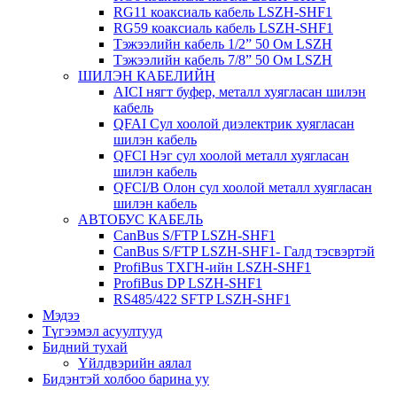
RG11 коаксиаль кабель LSZH-SHF1
RG59 коаксиаль кабель LSZH-SHF1
Тэжээлийн кабель 1/2” 50 Ом LSZH
Тэжээлийн кабель 7/8” 50 Ом LSZH
ШИЛЭН КАБЕЛИЙН
AICI нягт буфер, металл хуягласан шилэн
кабель
QFAI Сул хоолой диэлектрик хуягласан
шилэн кабель
QFCI Нэг сул хоолой металл хуягласан
шилэн кабель
QFCI/B Олон сул хоолой металл хуягласан
шилэн кабель
АВТОБУС КАБЕЛЬ
CanBus S/FTP LSZH-SHF1
CanBus S/FTP LSZH-SHF1- Галд тэсвэртэй
ProfiBus ТХГН-ийн LSZH-SHF1
ProfiBus DP LSZH-SHF1
RS485/422 SFTP LSZH-SHF1
Мэдээ
Түгээмэл асуултууд
Бидний тухай
Үйлдвэрийн аялал
Бидэнтэй холбоо барина уу