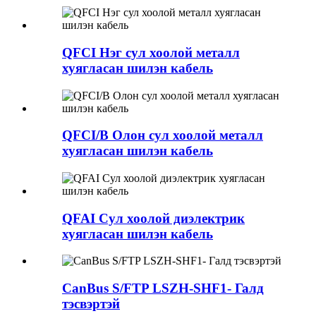
QFCI Нэг сул хоолой металл
хуягласан шилэн кабель
QFCI/B Олон сул хоолой металл
хуягласан шилэн кабель
QFAI Сул хоолой диэлектрик
хуягласан шилэн кабель
CanBus S/FTP LSZH-SHF1- Галд
тэсвэртэй