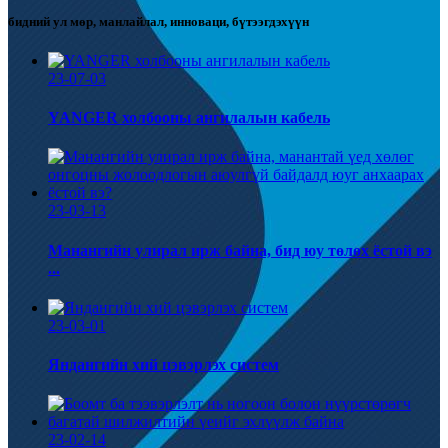
бидний ул мөр, манлайлал, инноваци, бүтээгдэхүүн
23-07-03
YANGER холбооны ангилалын кабель
23-03-13
Манангийн улирал ирж байна, бид юу төлөх ёстой вэ
...
23-03-01
Яндангийн хий цэвэрлэх систем
23-02-14