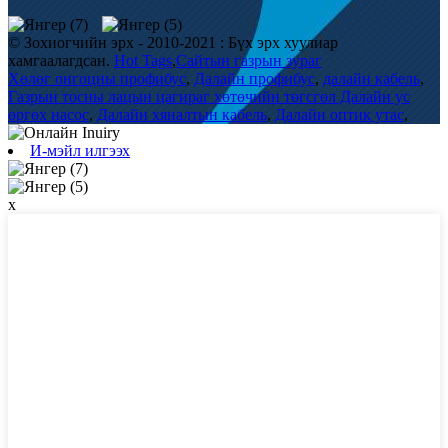
© Зохиогчийн эрх - 2010-2021 : Бүх эрх хуулиар
хамгаалагдсан.
Hot Tags
,
Сайтын газрын зураг
Хөлөг онгоцны профибус
,
Далайн профибус
,
далайн кабель
,
Газрын тосны лацын цагираг хөтөчийн төгсгөл Далайн ус
өргөх насос
,
Далайн хяналтын кабель
,
Далайн оптик утас
,
И-мэйл илгээх
x