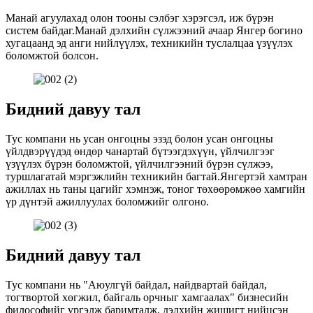
Манай агуулахад олон тооны сэлбэг хэрэгсэл, иж бүрэн
систем байдаг.Манай дэлхийн сүлжээний ачаар Янгер богино
хугацаанд эд анги нийлүүлэх, техникийн туслалцаа үзүүлэх
боломжтой болсон.
Бидний давуу тал
Тус компани нь усан онгоцны эзэд болон усан онгоцны
үйлдвэрүүдэд өндөр чанартай бүтээгдэхүүн, үйлчилгээг
үзүүлэх бүрэн боломжтой, үйлчилгээний бүрэн сүлжээ,
туршлагатай мэргэжлийн техникийн багтай.Янгертэй хамтран
ажиллах нь таны цагийг хэмнэж, тоног төхөөрөмжөө хамгийн
үр дүнтэй ажиллуулах боломжийг олгоно.
Бидний давуу тал
Тус компани нь "Аюулгүй байдал, найдвартай байдал,
тогтвортой хөгжил, байгаль орчныг хамгаалах" бизнесийн
философийг үргэлж баримталж, дэлхийн жишигт нийцсэн