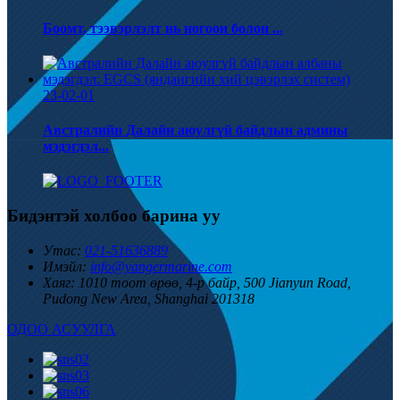
Боомт, тээвэрлэлт нь ногоон болон ...
23-02-01
Австралийн Далайн аюулгүй байдлын админы
мэдэгдэл...
Бидэнтэй холбоо барина уу
Утас:
021-51636889
Имэйл:
info@yangermarine.com
Хаяг:
1010 тоот өрөө, 4-р байр, 500 Jianyun Road,
Pudong New Area, Shanghai 201318
ОДОО АСУУЛГА