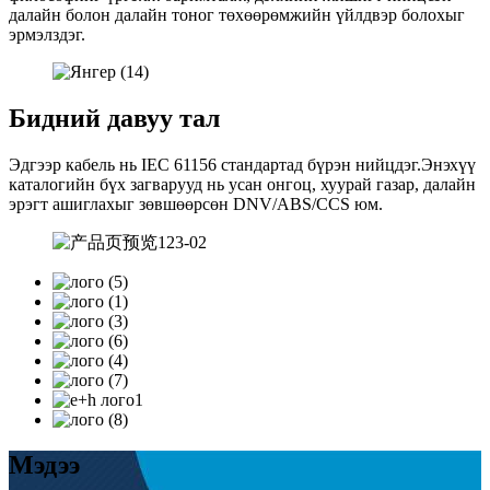
далайн болон далайн тоног төхөөрөмжийн үйлдвэр болохыг
эрмэлздэг.
Бидний давуу тал
Эдгээр кабель нь IEC 61156 стандартад бүрэн нийцдэг.Энэхүү
каталогийн бүх загварууд нь усан онгоц, хуурай газар, далайн
эрэгт ашиглахыг зөвшөөрсөн DNV/ABS/CCS юм.
Мэдээ