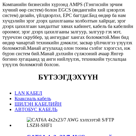
Компанийн бизнесийн хүрээнд AMPS (Тэнгисийн эрчим
хүчний өөр систем) болон EGCS (яндангийн хий цэвэрлэх
систем) дизайн, үйлдвэрлэл, EPC багтдаг.Бид өндөр ба нам
хүчдэлийн эрэг дээрх цахилгааны холболтын хайрцаг, эрэг
дээрх цахилгаан хандалтыг хянах кабинет, кабель ба кабелийн
ороомог, эрэг дээрх цахилгааны залгуур, залгуур гэх мэт,
түүнчлэн скруббер, эд ангиудыг хангах боломжтой.Мөн бид
өндөр чанартай техникийн дэмжлэг, засвар үйлчилгээ үзүүлэх
боломжтой.Манай агуулахад олон тооны сэлбэг хэрэгсэл, иж
бүрэн систем бий.Манай дэлхийн сүлжээний ачаар Янгер
богино хугацаанд эд анги нийлүүлэх, техникийн туслалцаа
үзүүлэх боломжтой болсон.
БҮТЭЭГДЭХҮҮН
LAN КАБЕЛ
Коаксиаль кабель
ШИЛЭН КАБЕЛИЙН
АВТОБУС КАБЕЛЬ