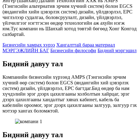
Янгер (Шанхай) Далайн Технологийн ХХК нь AMPS
(Тэнгисийн альтернатив эрчим хүчний систем) болон EGCS
(яндангийн хийн цэвэрлэх систем) дизайн, үйлдвэрлэл, EPC
чиглэлээр судалгаа, боловсруулалт, дизайн, үйлдвэрлэл,
үйлчилгээг нэгтгэсэн өндөр технологийн аж ахуйн нэгж
юм.Тус компани нь Шанхай хотод төвтэй бөгөөд Хонг Конгод
салбартай.
Бизнесийн хамрах хүрээ
Хангалттай бараа материал
МЭРГЭЖЛИЙН БАГ
Бизнесийн философи
Бидний мэргэшил
Бидний давуу тал
Компанийн бизнесийн хүрээнд AMPS (Тэнгисийн эрчим
хүчний өөр систем) болон EGCS (яндангийн хий цэвэрлэх
систем) дизайн, үйлдвэрлэл, EPC багтдаг.Бид өндөр ба нам
хүчдэлийн эрэг дээрх цахилгааны холболтын хайрцаг, эрэг
дээрх цахилгааны хандалтыг хянах кабинет, кабель ба
кабелийн ороомог, эрэг дээрх цахилгааны залгуур, залгуур гэх
мэтээр хангах боломжтой.
Бидний давуу тал