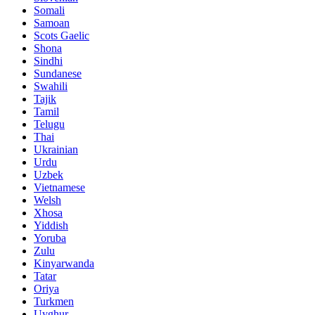
Somali
Samoan
Scots Gaelic
Shona
Sindhi
Sundanese
Swahili
Tajik
Tamil
Telugu
Thai
Ukrainian
Urdu
Uzbek
Vietnamese
Welsh
Xhosa
Yiddish
Yoruba
Zulu
Kinyarwanda
Tatar
Oriya
Turkmen
Uyghur