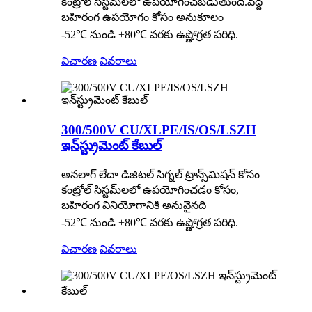
కంట్రోల్ సిస్టమ్‌లలో ఉపయోగించబడుతుంది.వద్ద
బహిరంగ ఉపయోగం కోసం అనుకూలం
-52℃ నుండి +80℃ వరకు ఉష్ణోగ్రత పరిధి.
విచారణ
వివరాలు
300/500V CU/XLPE/IS/OS/LSZH
ఇన్‌స్ట్రుమెంట్ కేబుల్
అనలాగ్ లేదా డిజిటల్ సిగ్నల్ ట్రాన్స్‌మిషన్ కోసం
కంట్రోల్ సిస్టమ్‌లలో ఉపయోగించడం కోసం,
బహిరంగ వినియోగానికి అనువైనది
-52℃ నుండి +80℃ వరకు ఉష్ణోగ్రత పరిధి.
విచారణ
వివరాలు