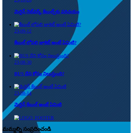
మెరైన్ నెట్‌వర్క్ కేబుల్స్‌కు పరిచయం
23-09-12
కేబుల్ లోపలి జాకెట్ అంటే ఏమిటి?
23-08-30
BUS దేని కోసం నిలుస్తుంది?
23-08-14
మెరైన్ కేబుల్ అంటే ఏమిటి
మమ్మల్ని సంప్రదించండి