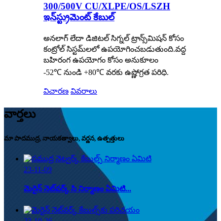
300/500V CU/XLPE/OS/LSZH
ఇన్‌స్ట్రుమెంట్ కేబుల్
అనలాగ్ లేదా డిజిటల్ సిగ్నల్ ట్రాన్స్‌మిషన్ కోసం
కంట్రోల్ సిస్టమ్‌లలో ఉపయోగించబడుతుంది.వద్ద
బహిరంగ ఉపయోగం కోసం అనుకూలం
-52℃ నుండి +80℃ వరకు ఉష్ణోగ్రత పరిధి.
విచారణ
వివరాలు
వార్తలు
మా పాదముద్ర, నాయకత్వాలు, వర్ణన, ఉత్పత్తులు
23-11-09
మెరైన్ నెట్‌వర్క్ సి నిర్మాణం ఏమిటి...
23-10-26