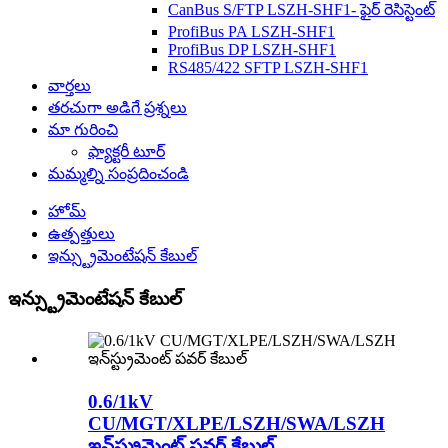
CanBus S/FTP LSZH-SHF1- ఫైర్ రెసిస్టెంట్
ProfiBus PA LSZH-SHF1
ProfiBus DP LSZH-SHF1
RS485/422 SFTP LSZH-SHF1
వార్తలు
తరచుగా అడిగే ప్రశ్నలు
మా గురించి
ఫ్యాక్టరీ టూర్
మమ్మల్ని సంప్రదించండి
హోమ్
ఉత్పత్తులు
ఇన్స్ట్రుమెంటేషన్ కేబుల్
ఇన్స్ట్రుమెంటేషన్ కేబుల్
0.6/1kV
CU/MGT/XLPE/LSZH/SWA/LSZH
ఇన్‌స్ట్రుమెంట్ పవర్ కేబుల్