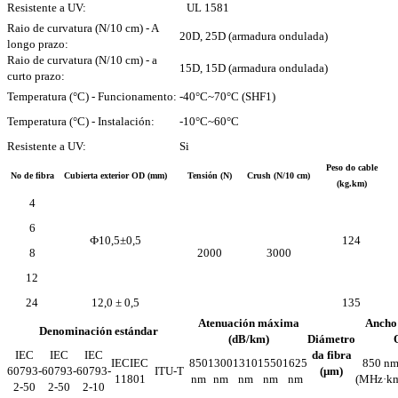
Resistente a UV:
UL 1581
Raio de curvatura (N/10 cm) - A
20D, 25D (armadura ondulada)
longo prazo:
Raio de curvatura (N/10 cm) - a
15D, 15D (armadura ondulada)
curto prazo:
Temperatura (°C) - Funcionamento:
-40°C~70°C (SHF1)
Temperatura (°C) - Instalación:
-10°C~60°C
Resistente a UV:
Si
Peso do cable
No de fibra
Cubierta exterior OD (mm)
Tensión (N)
Crush (N/10 cm)
(kg.km)
4
6
Ф10,5±0,5
124
8
2000
3000
12
24
12,0 ± 0,5
135
Atenuación máxima
Ancho
Denominación estándar
(dB/km)
Diámetro
IEC
IEC
IEC
da fibra
IECIEC
850
1300
1310
1550
1625
850 n
60793-
60793-
60793-
ITU-T
(μm)
11801
nm
nm
nm
nm
nm
(MHz·k
2-50
2-50
2-10