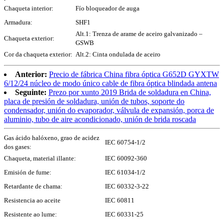
Chaqueta interior:
Fío bloqueador de auga
Armadura:
SHF1
Alt.1: Trenza de arame de aceiro galvanizado –
Chaqueta exterior:
GSWB
Cor da chaqueta exterior:
Alt.2: Cinta ondulada de aceiro
Anterior:
Precio de fábrica China fibra óptica G652D GYXTW
6/12/24 núcleo de modo único cable de fibra óptica blindada antena
Seguinte:
Prezo por xunto 2019 Brida de soldadura en China,
placa de presión de soldadura, unión de tubos, soporte do
condensador, unión do evaporador, válvula de expansión, porca de
aluminio, tubo de aire acondicionado, unión de brida roscada
Gas ácido halóxeno, grao de acidez
IEC 60754-1/2
dos gases:
Chaqueta, material illante:
IEC 60092-360
Emisión de fume:
IEC 61034-1/2
Retardante de chama:
IEC 60332-3-22
Resistencia ao aceite
IEC 60811
Resistente ao lume:
IEC 60331-25