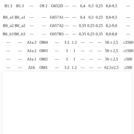
B1.3
B1.3
—
OS 2
G652D
—
—
0,4
0,3
0,25
8,6-9,5
—
B6_a1
B6_a1
—
—
G657A1
—
—
0,4
0,3
0,25
8,6-9,5
—
B6_a2
B6_a2
—
—
G657A2
—
—
0,35
0,25
0,25
8,2-9,0
—
B6_b3
B6_b3
—
—
G657B3
—
—
0,35
0,25
0,35
8,0-8,8
—
—
—
A1a.3
OM4
—
3.2
1.2
—
—
—
50 ± 2,5
≥3500
—
—
A1a.2
OM3
—
3
1
—
—
—
50 ± 2,5
≥1500
—
—
A1a.1
OM2
—
3
1
—
—
—
50 ± 2,5
≥500
—
—
A1b
OM1
—
3.2
1.2
—
—
—
62,5±2,5
≥200