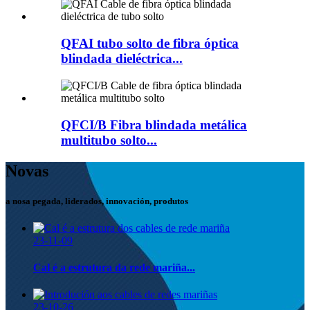
QFAI tubo solto de fibra óptica
blindada dieléctrica...
QFCI/B Fibra blindada metálica
multitubo solto...
Novas
a nosa pegada, liderados, innovación, produtos
23-11-09
Cal é a estrutura da rede mariña...
23-10-26