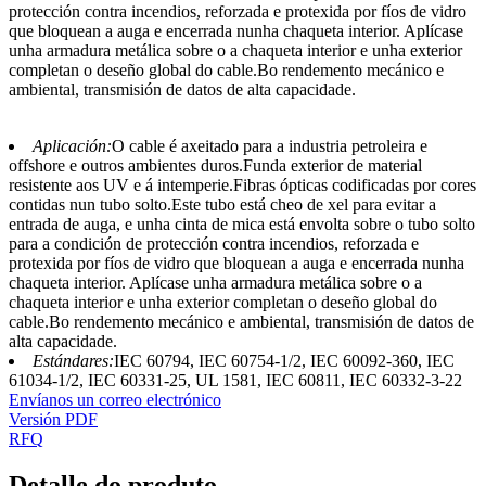
protección contra incendios, reforzada e protexida por fíos de vidro
que bloquean a auga e encerrada nunha chaqueta interior. Aplícase
unha armadura metálica sobre o a chaqueta interior e unha exterior
completan o deseño global do cable.Bo rendemento mecánico e
ambiental, transmisión de datos de alta capacidade.
Aplicación:
O cable é axeitado para a industria petroleira e
offshore e outros ambientes duros.Funda exterior de material
resistente aos UV e á intemperie.Fibras ópticas codificadas por cores
contidas nun tubo solto.Este tubo está cheo de xel para evitar a
entrada de auga, e unha cinta de mica está envolta sobre o tubo solto
para a condición de protección contra incendios, reforzada e
protexida por fíos de vidro que bloquean a auga e encerrada nunha
chaqueta interior. Aplícase unha armadura metálica sobre o a
chaqueta interior e unha exterior completan o deseño global do
cable.Bo rendemento mecánico e ambiental, transmisión de datos de
alta capacidade.
Estándares:
IEC 60794, IEC 60754-1/2, IEC 60092-360, IEC
61034-1/2, IEC 60331-25, UL 1581, IEC 60811, IEC 60332-3-22
Envíanos un correo electrónico
Versión PDF
RFQ
Detalle do produto