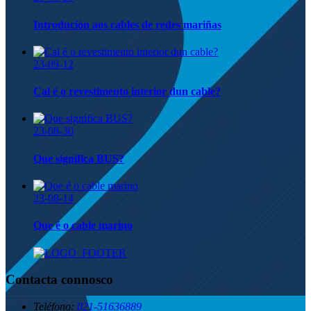
Introdución aos cables de redes mariñas
23-09-12
Cal é o revestimento interior dun cable?
23-08-30
Que significa BUS?
23-08-14
Que é o cable marino
Contacta connosco
Teléfono:
021-51636889