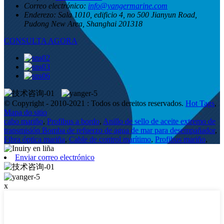
Correo electrónico:
info@yangermarine.com
Enderezo:
Sala 1010, edificio 4, no 500 Jianyun Road,
Pudong New Area, Shanghai 201318
CONSULTA AGORA
© Copyright - 2010-2021 : Todos os dereitos reservados.
Hot Tags
,
Mapa do sitio
cabo mariño
,
Profibus a bordo
,
Anillo de sello de aceite extremo de
transmisión Bomba de refuerzo de agua de mar para desempañador
,
Fibra óptica mariña
,
Cable de control marítimo
,
Profibus mariño
,
Enviar correo electrónico
x