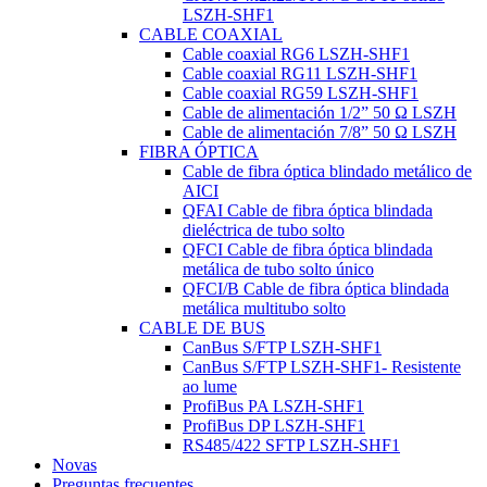
LSZH-SHF1
CABLE COAXIAL
Cable coaxial RG6 LSZH-SHF1
Cable coaxial RG11 LSZH-SHF1
Cable coaxial RG59 LSZH-SHF1
Cable de alimentación 1/2” 50 Ω LSZH
Cable de alimentación 7/8” 50 Ω LSZH
FIBRA ÓPTICA
Cable de fibra óptica blindado metálico de
AICI
QFAI Cable de fibra óptica blindada
dieléctrica de tubo solto
QFCI Cable de fibra óptica blindada
metálica de tubo solto único
QFCI/B Cable de fibra óptica blindada
metálica multitubo solto
CABLE DE BUS
CanBus S/FTP LSZH-SHF1
CanBus S/FTP LSZH-SHF1- Resistente
ao lume
ProfiBus PA LSZH-SHF1
ProfiBus DP LSZH-SHF1
RS485/422 SFTP LSZH-SHF1
Novas
Preguntas frecuentes