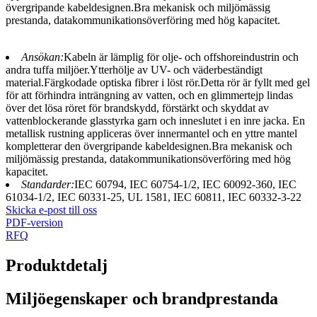
övergripande kabeldesignen.Bra mekanisk och miljömässig
prestanda, datakommunikationsöverföring med hög kapacitet.
Ansökan:
Kabeln är lämplig för olje- och offshoreindustrin och
andra tuffa miljöer.Ytterhölje av UV- och väderbeständigt
material.Färgkodade optiska fibrer i löst rör.Detta rör är fyllt med gel
för att förhindra inträngning av vatten, och en glimmertejp lindas
över det lösa röret för brandskydd, förstärkt och skyddat av
vattenblockerande glasstyrka garn och inneslutet i en inre jacka. En
metallisk rustning appliceras över innermantel och en yttre mantel
kompletterar den övergripande kabeldesignen.Bra mekanisk och
miljömässig prestanda, datakommunikationsöverföring med hög
kapacitet.
Standarder:
IEC 60794, IEC 60754-1/2, IEC 60092-360, IEC
61034-1/2, IEC 60331-25, UL 1581, IEC 60811, IEC 60332-3-22
Skicka e-post till oss
PDF-version
RFQ
Produktdetalj
Miljöegenskaper och brandprestanda