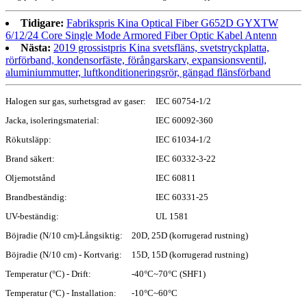
Tidigare:
Fabrikspris Kina Optical Fiber G652D GYXTW
6/12/24 Core Single Mode Armored Fiber Optic Kabel Antenn
Nästa:
2019 grossistpris Kina svetsfläns, svetstryckplatta,
rörförband, kondensorfäste, förångarskarv, expansionsventil,
aluminiummutter, luftkonditioneringsrör, gängad flänsförband
Halogen sur gas, surhetsgrad av gaser:
IEC 60754-1/2
Jacka, isoleringsmaterial:
IEC 60092-360
Rökutsläpp:
IEC 61034-1/2
Brand säkert:
IEC 60332-3-22
Oljemotstånd
IEC 60811
Brandbeständig:
IEC 60331-25
UV-beständig:
UL 1581
Böjradie (N/10 cm)-Långsiktig:
20D, 25D (korrugerad rustning)
Böjradie (N/10 cm) - Kortvarig:
15D, 15D (korrugerad rustning)
Temperatur (°C) - Drift:
-40°C~70°C (SHF1)
Temperatur (°C) - Installation:
-10°C~60°C