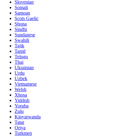
Slovenian
Somali
Samoan
Scots Gaelic
Shona
Sindhi
Sundanese
Swahili
Tajik
Tamil
Telugu
Thai
Ukrainian
Urdu
Uzbek
Vietnamese
Welsh
Xhosa
Yiddish
Yoruba
Zulu
Kinyarwanda
Tatar
Oriya
Turkmen