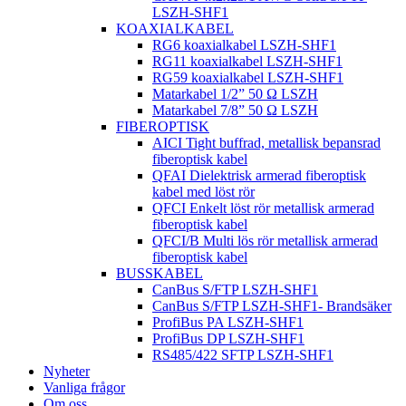
LSZH-SHF1
KOAXIALKABEL
RG6 koaxialkabel LSZH-SHF1
RG11 koaxialkabel LSZH-SHF1
RG59 koaxialkabel LSZH-SHF1
Matarkabel 1/2” 50 Ω LSZH
Matarkabel 7/8” 50 Ω LSZH
FIBEROPTISK
AICI Tight buffrad, metallisk bepansrad
fiberoptisk kabel
QFAI Dielektrisk armerad fiberoptisk
kabel med löst rör
QFCI Enkelt löst rör metallisk armerad
fiberoptisk kabel
QFCI/B Multi lös rör metallisk armerad
fiberoptisk kabel
BUSSKABEL
CanBus S/FTP LSZH-SHF1
CanBus S/FTP LSZH-SHF1- Brandsäker
ProfiBus PA LSZH-SHF1
ProfiBus DP LSZH-SHF1
RS485/422 SFTP LSZH-SHF1
Nyheter
Vanliga frågor
Om oss