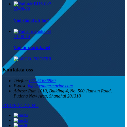
23-08-30
Vad står BUS för?
23-08-14
Vad är marinkabel
Kontakta oss
Telefon:
021-51636889
E-post:
info@yangermarine.com
Adress:
Rum 1010, Building 4, No. 500 Jianyun Road,
Pudong New Area, Shanghai 201318
FÖRFRÅGAN NU