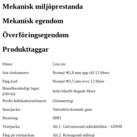
Mekanisk miljöprestanda
Mekanisk egendom
Överföringsegendom
Produkttaggar
Fibrer:
Löst rör
löst rördiameter:
Normal Ф2,8 mm upp till 12 fibrer
Färg kod:
Normal Ф3,5 mm över 12 fibrer
Brandbeständigt lager
Individuellt färgade fibrer
(tillval):
Perifer hållfasthetselement:
Glimmertejp
Innerjacka:
Vattenblockerande garn
Rustning:
SHF1
Ytterjacka:
Alt.1: Galvaniserad ståltrådsfläta – GSWB
Färg på ytterjackan:
Alt.2: Korrugerad ståltejp