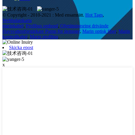
© Copyright - 2010-2021 : Med ensamrätt.
Hot Tags
,
Webbplatskarta
marinkabel
,
Profibus ombord
,
Oljetätningsring drivände
Havsvattenförstärkare Pump för demister
,
Marin optisk fiber
,
Marin
kontrollkabel
,
Marin profibus
,
Skicka epost
x