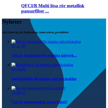
QFCI/B Multi lösa rör metallisk
pansarfiber ...
Nyheter
vårt fotavtryck, ledarskap, innovation, produkter
23-11-09
Vad är strukturen för marina nätverk...
23-10-26
Introduktion till marina nätverkskablar
23-09-12
Vad är innermanteln på en kabel?