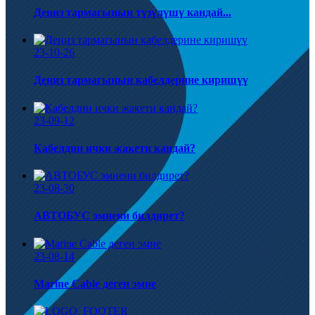
Деңиз тармагынын түзүлүшү кандай...
23-10-26
Деңиз тармагынын кабелдерине киришүү
23-09-12
Кабелдин ички жакети кандай?
23-08-30
АВТОБУС эмнени билдирет?
23-08-14
Marine Cable деген эмне