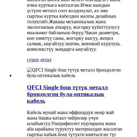
ички курткага капталган.Ички кындын
үстүнө металл соот колдонулат, ал эми
сырткы куртка кабелдин жалпы дизайнын
толуктайт.Жакшы механикалык жана
экологиялык аткаруу, жогорку кубаттуулугу
маалымат байланыш берүү.Чакан диаметри,
көп өзөктүү саны, жогорку кысуу, жеңил
салмак, ыңгайлуу иштөө, жөнөкөй курулуш,
комплекстүү зымдарга ыңгайлуу.
суроо
детал
QFCI Single бош түтүк металл
брондолгон була-оптикалык
кабель
Кабель мунай жана оффшордук өнөр жай
жана башка катаал чөйрөлөр үчүн
ылайыктуу.Ультрафиолет нурларына жана
аба ырайына туруктуу материалдан жасалган
сырткы кабык.Бош түтүктө камтылган түс