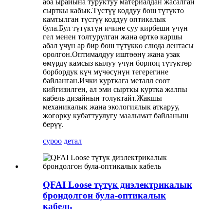
аба ырайына туруктуу материалдан жасалган
сырткы кабык.Түстүү коддуу бош түтүктө
камтылган түстүү коддуу оптикалык
була.Бул түтүктүн ичине суу кирбеши үчүн
гел менен толтурулган жана өрткө каршы
абал үчүн ар бир бош түтүккө слюда лентасы
оролгон.Оптималдуу иштөөнү жана узак
өмүрдү камсыз кылуу үчүн борпоң түтүктөр
борбордук күч мүчөсүнүн тегерегине
байланган.Ички курткага металл соот
кийгизилген, ал эми сырткы куртка жалпы
кабель дизайнын толуктайт.Жакшы
механикалык жана экологиялык аткаруу,
жогорку кубаттуулугу маалымат байланыш
берүү.
суроо
детал
QFAI Loose түтүк диэлектрикалык
брондолгон була-оптикалык
кабель