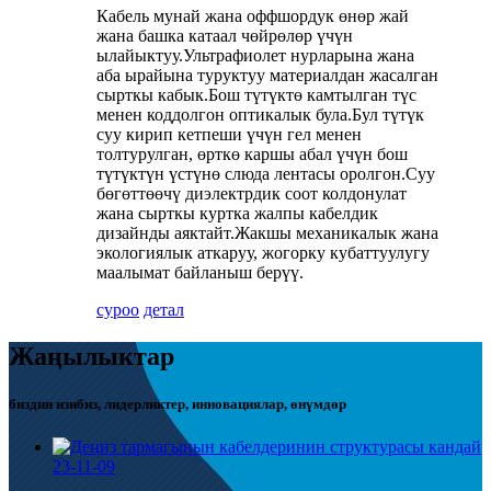
Кабель мунай жана оффшордук өнөр жай
жана башка катаал чөйрөлөр үчүн
ылайыктуу.Ультрафиолет нурларына жана
аба ырайына туруктуу материалдан жасалган
сырткы кабык.Бош түтүктө камтылган түс
менен коддолгон оптикалык була.Бул түтүк
суу кирип кетпеши үчүн гел менен
толтурулган, өрткө каршы абал үчүн бош
түтүктүн үстүнө слюда лентасы оролгон.Суу
бөгөттөөчү диэлектрдик соот колдонулат
жана сырткы куртка жалпы кабелдик
дизайнды аяктайт.Жакшы механикалык жана
экологиялык аткаруу, жогорку кубаттуулугу
маалымат байланыш берүү.
суроо
детал
Жаңылыктар
биздин изибиз, лидерликтер, инновациялар, өнүмдөр
23-11-09