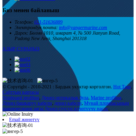
Биз менен байланыш
Телефон:
021-51636889
Электрондук почта:
info@yangermarine.com
Дарек:
Бөлмө 1010, имарат 4, № 500 Jianyun Road,
Pudong New Area, Shanghai 201318
АЗЫР СУРАҢЫЗ
© Copyright - 2010-2021 : Бардык укуктар корголгон.
Hot Tags
,
Сайттын картасы
Shipboard profibus
,
Деңиз оптикалык була
,
Marine profibus
,
Деңиз башкаруу кабели
,
деңиз кабели
,
Мунай пломбасынын
шакекчесинин аягы Деңиз суусун күчөтүүчү насос
,
Email жөнөтүү