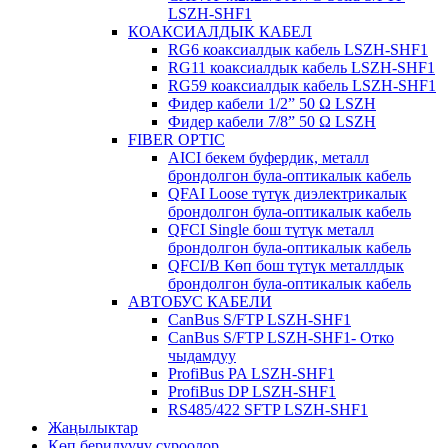
LSZH-SHF1
КОАКСИАЛДЫК КАБЕЛ
RG6 коаксиалдык кабель LSZH-SHF1
RG11 коаксиалдык кабель LSZH-SHF1
RG59 коаксиалдык кабель LSZH-SHF1
Фидер кабели 1/2” 50 Ω LSZH
Фидер кабели 7/8” 50 Ω LSZH
FIBER OPTIC
AICI бекем буфердик, металл
брондолгон була-оптикалык кабель
QFAI Loose түтүк диэлектрикалык
брондолгон була-оптикалык кабель
QFCI Single бош түтүк металл
брондолгон була-оптикалык кабель
QFCI/B Көп бош түтүк металлдык
брондолгон була-оптикалык кабель
АВТОБУС КАБЕЛИ
CanBus S/FTP LSZH-SHF1
CanBus S/FTP LSZH-SHF1- Отко
чыдамдуу
ProfiBus PA LSZH-SHF1
ProfiBus DP LSZH-SHF1
RS485/422 SFTP LSZH-SHF1
Жаңылыктар
Көп берилүүчү суроолор