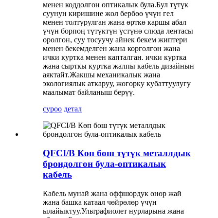
менен коддолгон оптикалык була.Бул түтүк
суунун киришине жол бербөө үчүн гел
менен толтурулган жана өрткө каршы абал
үчүн борпоң түтүктүн үстүнө слюда лентасы
оролгон, суу тосуучу айнек бекем жиптери
менен бекемделген жана корголгон жана
ички куртка менен капталган. ички куртка
жана сырткы куртка жалпы кабель дизайнын
аяктайт.Жакшы механикалык жана
экологиялык аткаруу, жогорку кубаттуулугу
маалымат байланыш берүү.
суроо
детал
QFCI/B Көп бош түтүк металлдык
брондолгон була-оптикалык
кабель
Кабель мунай жана оффшордук өнөр жай
жана башка катаал чөйрөлөр үчүн
ылайыктуу.Ультрафиолет нурларына жана