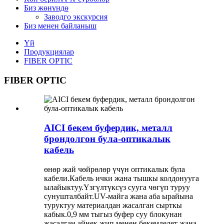
Биз жөнүндө
Заводго экскурсия
Биз менен байланыш
Үй
Продукциялар
FIBER OPTIC
FIBER OPTIC
AICI бекем буфердик, металл
брондолгон була-оптикалык
кабель
өнөр жай чөйрөлөр үчүн оптикалык була
кабели.Кабель ички жана тышкы колдонууга
ылайыктуу.Үзгүлтүксүз сууга чөгүп туруу
сунушталбайт.UV-майга жана аба ырайына
туруктуу материалдан жасалган сырткы
кабык.0,9 мм тыгыз буфер суу блокунан
жасалган айнек жип менен бекемделет жана