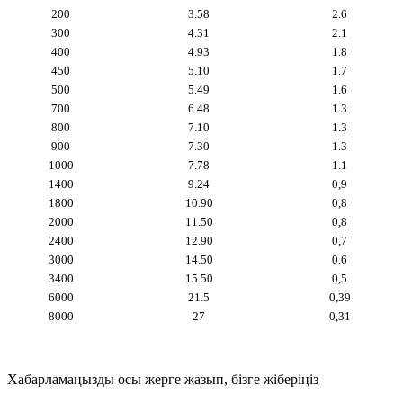
200
3.58
2.6
300
4.31
2.1
400
4.93
1.8
450
5.10
1.7
500
5.49
1.6
700
6.48
1.3
800
7.10
1.3
900
7.30
1.3
1000
7.78
1.1
1400
9.24
0,9
1800
10.90
0,8
2000
11.50
0,8
2400
12.90
0,7
3000
14.50
0.6
3400
15.50
0,5
6000
21.5
0,39
8000
27
0,31
Хабарламаңызды осы жерге жазып, бізге жіберіңіз