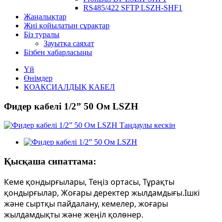
RS485/422 SFTP LSZH-SHF1
Жаңалықтар
Жиі қойылатын сұрақтар
Біз туралы
Зауытқа саяхат
Бізбен хабарласыңы
Үй
Өнімдер
КОАКСИАЛДЫҚ КАБЕЛ
Фидер кабелі 1/2” 50 Ом LSZH
Қысқаша сипаттама:
Кеме қондырғылары, Теңіз ортасы, Тұрақты
қондырғылар, Жоғары деректер жылдамдығы.Ішкі
және сыртқы пайдалану, кемелер, жоғары
жылдамдықты және жеңіл қолөнер.