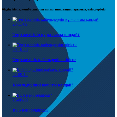
біздің ізіміз, көшбасшылығымыз, инновацияларымыз, өнімдеріміз
23-11-09
Теңіз желісінің құрылымы қандай?
23-10-26
Теңіз желілік кабельдеріне кіріспе
23-09-12
Кабельдің ішкі қабығы қандай?
23-08-30
BUS нені білдіреді?