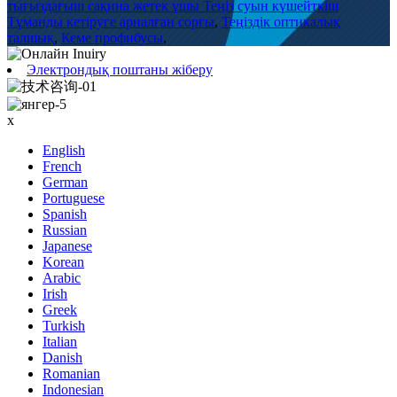
тығыздағыш сақина жетек ұшы Теңіз суын күшейткіш
Тұманды кетіруге арналған сорғы
,
Теңіздік оптикалық
талшық
,
Кеме профибусы
,
Электрондық поштаны жіберу
x
English
French
German
Portuguese
Spanish
Russian
Japanese
Korean
Arabic
Irish
Greek
Turkish
Italian
Danish
Romanian
Indonesian