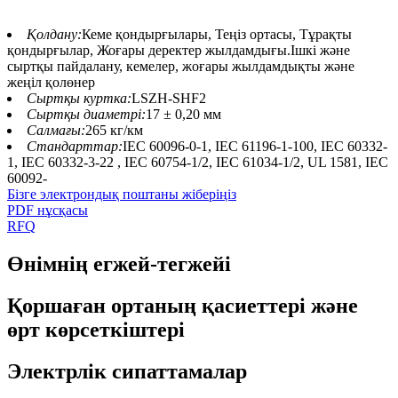
Қолдану:
Кеме қондырғылары, Теңіз ортасы, Тұрақты
қондырғылар, Жоғары деректер жылдамдығы.Ішкі және
сыртқы пайдалану, кемелер, жоғары жылдамдықты және
жеңіл қолөнер
Сыртқы куртка:
LSZH-SHF2
Сыртқы диаметрі:
17 ± 0,20 мм
Салмағы:
265 кг/км
Стандарттар:
IEC 60096-0-1, IEC 61196-1-100, IEC 60332-
1, IEC 60332-3-22 , IEC 60754-1/2, IEC 61034-1/2, UL 1581, IEC
60092-
Бізге электрондық поштаны жіберіңіз
PDF нұсқасы
RFQ
Өнімнің егжей-тегжейі
Қоршаған ортаның қасиеттері және
өрт көрсеткіштері
Электрлік сипаттамалар