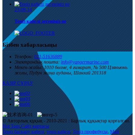
23-08-14
Теңіз кабелі дегеніміз не
Бізбен хабарласыңы
Телефон:
021-51636889
Электрондық пошта:
info@yangermarine.com
Мекен-жайы:
1010 бөлме, 4 ғимарат, № 500 Цзяньюнь
жолы, Пудун жаңа ауданы, Шанхай 201318
ҚАЗІР СҰРАУ
© Авторлық құқық - 2010-2021 : Барлық құқықтар қорғалған.
Hot Tags
,
Сайт картасы
Теңіз басқару кабелі
,
теңіз кабелі
,
Теңіз профибусы
,
Май