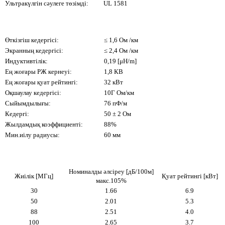
Ультракүлгін сәулеге төзімді:
UL 1581
Өткізгіш кедергісі:
≤ 1,6 Ом /км
Экранның кедергісі:
≤ 2,4 Ом /км
Индуктивтілік:
0,19 [μH/m]
Ең жоғары РЖ кернеуі:
1,8 КВ
Ең жоғары қуат рейтингі:
32 кВт
Оқшаулау кедергісі:
10Г Ом/км
Сыйымдылығы:
76 пФ/м
Кедергі:
50 ± 2 Ом
Жылдамдық коэффициенті:
88%
Мин.иілу радиусы:
60 мм
Номиналды әлсіреу [дБ/100м]
Жиілік [МГц]
Қуат рейтингі [кВт]
макс.105%
30
1.66
6.9
50
2.01
5.3
88
2.51
4.0
100
2.65
3.7