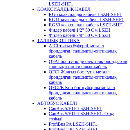
LSZH-SHF1
КОАКСИАЛДЫҚ КАБЕЛ
RG6 коаксиалды кабель LSZH-SHF1
RG11 коаксиалды кабель LSZH-SHF1
RG59 коаксиалды кабель LSZH-SHF1
Фидер кабелі 1/2” 50 Ом LSZH
Фидер кабелі 7/8” 50 Ом LSZH
ТАЛШЫҚ-ОПТИКА
AICI тығыз буферлі, металл
брондалған талшықты-оптикалық
кабель
QFAI бос түтік диэлектрлік брондалған
талшықты-оптикалық кабель
QFCI Жалғыз бос түтік металл
брондалған талшықты-оптикалық
кабель
QFCI/B Көп бос құбырлы металл
брондалған талшықты-оптикалық
кабель
АВТОБУС КАБЕЛІ
CanBus S/FTP LSZH-SHF1
CanBus S/FTP LSZH-SHF1- Отқа
төзімді
ProfiBus PA LSZH-SHF1
ProfiBus DP LSZH-SHF1