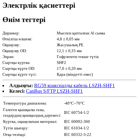
Электрлік қасиеттері
Өнім тегтері
Дирижер:
Мыспен қапталған Al сымы
Өткізгіш өлшемі:
4,8 ± 0,05 мм
Оқшаулау:
Жасушалық PE
Оқшаулау OD:
12,1 ± 0,35 мм
Экран:
Гофрленген текше түтік
Сыртқы куртка:
SHF2
Сыртқы күрте OD:
17,0 ± 0,20 мм
Сыртқы күрте түсі:
Қара (міндетті емес)
Алдыңғы:
RG59 коаксиалды кабель LSZH-SHF1
Келесі:
CanBus S/FTP LSZH-SHF1
Температура диапазоны:
-40°C~70°C
Галоген қышқылы газы,
IEC 60754-1/2
газдардың қышқылдық дәрежесі:
Куртка, оқшаулағыш материал:
IEC 60092-360
Түтін шығару:
IEC 61034-1/2
Отқа төзімді:
IEC 60332-3-22