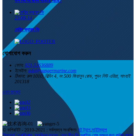
বাস কিসের জন্য দাঁড়িয়ে আছে?
23-08-14
মেরিন ক্যাবল কি
যোগাযোগ করুন
ফোন:
021-51636889
ইমেইল:
info@yangermarine.com
ঠিকানা:
রুম 1010, বিল্ডিং 4, নং 500 জিয়ানুন রোড, পুডং নিউ এরিয়া, সাংহাই
201318
এখন তদন্ত
© কপিরাইট - 2010-2021 : সর্বস্বত্ব সংরক্ষিত৷
হট ট্যাগ
,
সাইটম্যাপ
শিপবোর্ড প্রোফিবাস
,
সামুদ্রিক তারের
,
তেল সীল রিং ড্রাইভ শেষ সমুদ্র জল বুস্টার পাম্প