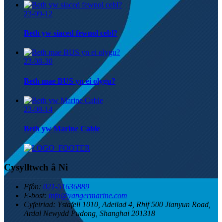
23-09-12
Beth yw siaced fewnol cebl?
23-08-30
Beth mae BUS yn ei olygu?
23-08-14
Beth yw Marine Cable
Cysylltwch â Ni
Ffôn:
021-51636889
E-bost:
info@yangermarine.com
Cyfeiriad:
Ystafell 1010, Adeilad 4, Rhif 500 Jianyun Road,
Ardal Newydd Pudong, Shanghai 201318