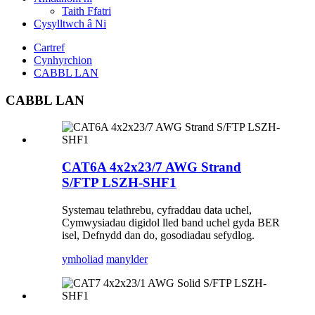
Taith Ffatri
Cysylltwch â Ni
Cartref
Cynhyrchion
CABBL LAN
CABBL LAN
CAT6A 4x2x23/7 AWG Strand
S/FTP LSZH-SHF1
Systemau telathrebu, cyfraddau data uchel,
Cymwysiadau digidol lled band uchel gyda BER
isel, Defnydd dan do, gosodiadau sefydlog.
ymholiad
manylder