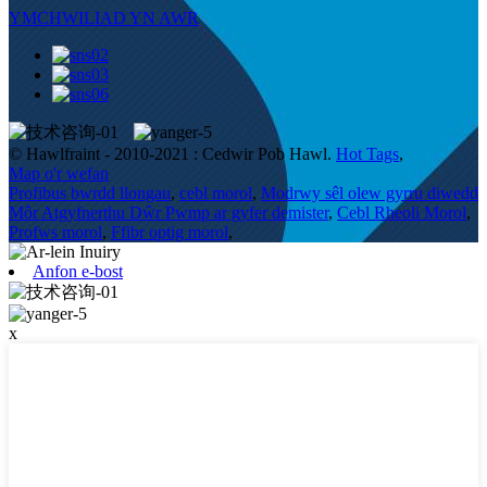
YMCHWILIAD YN AWR
© Hawlfraint - 2010-2021 : Cedwir Pob Hawl.
Hot Tags
,
Map o'r wefan
Profibus bwrdd llongau
,
cebl morol
,
Modrwy sêl olew gyrru diwedd
Môr Atgyfnerthu Dŵr Pwmp ar gyfer demister
,
Cebl Rheoli Morol
,
Profws morol
,
Ffibr optig morol
,
Anfon e-bost
x