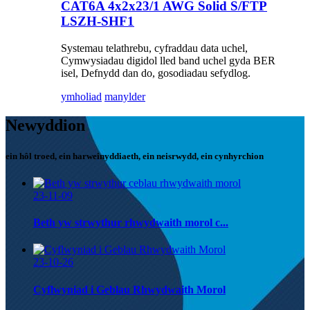
CAT6A 4x2x23/1 AWG Solid S/FTP
LSZH-SHF1
Systemau telathrebu, cyfraddau data uchel,
Cymwysiadau digidol lled band uchel gyda BER
isel, Defnydd dan do, gosodiadau sefydlog.
ymholiad
manylder
Newyddion
ein hôl troed, ein harweinyddiaeth, ein neisrwydd, ein cynhyrchion
23-11-09
Beth yw strwythur rhwydwaith morol c...
23-10-26
Cyflwyniad i Geblau Rhwydwaith Morol