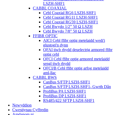
LSZH-SHF1
CABBL COAXIAL
Cebl Coaxial RG6 LSZH-SHF1
Cebl Coaxial RG11 LSZH-SHF1
Cebl Coaxial RG59 LSZH-SHF1
Cebl Bwydo 1/2” 50 Ω LSZH
Cebl Bwydo 7/8” 50 Ω LSZH
FFIBR OPTIC
AICI Cebl ffibr optig metelaidd wedi'i
glustogi'n dynn
QFAI tiwb rhydd deuelectrig armored ffibr
optig cebl
QFCI Cebl ffibr optig armored metelaidd
sengl tiwb rhydd
QFCI/B Cebl ffibr optig arfog metelaidd
aml-llac
CABBL BWS
CanBus S/FTP LSZH-SHF1
CanBus S/FTP LSZH-SHF1- Gwrth Dân
ProfiBus PA LSZH-SHF1
ProfiBus DP LSZH-SHF1
RS485/422 SFTP LSZH-SHF1
Newyddion
Cwestiynau Cyffredin
Amdanom ni