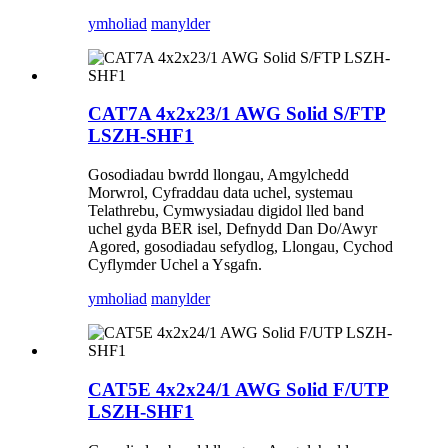
ymholiad
manylder
CAT7A 4x2x23/1 AWG Solid S/FTP
LSZH-SHF1
Gosodiadau bwrdd llongau, Amgylchedd
Morwrol, Cyfraddau data uchel, systemau
Telathrebu, Cymwysiadau digidol lled band
uchel gyda BER isel, Defnydd Dan Do/Awyr
Agored, gosodiadau sefydlog, Llongau, Cychod
Cyflymder Uchel a Ysgafn.
ymholiad
manylder
CAT5E 4x2x24/1 AWG Solid F/UTP
LSZH-SHF1