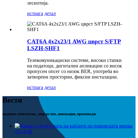
леснотија.
истрага
детал
CAT6A 4x2x23/1 AWG цврст S/FTP
LSZH-SHF1
Телекомуникациски системи, високи стапки
на податоци, дигитални апликации со висок
пропусен опсег со низок BER, употреба во
затворени простории, фиксни инсталации.
истрага
детал
Вести
нашиот отпечаток, лидерство, иновации, производи
23-11-09