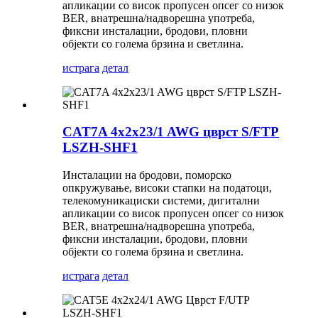
апликации со висок пропусен опсег со низок
BER, внатрешна/надворешна употреба,
фиксни инсталации, бродови, пловни
објекти со голема брзина и светлина.
истрага
детал
CAT7A 4x2x23/1 AWG цврст S/FTP
LSZH-SHF1
Инсталации на бродови, поморско
опкружување, високи стапки на податоци,
телекомуникациски системи, дигитални
апликации со висок пропусен опсег со низок
BER, внатрешна/надворешна употреба,
фиксни инсталации, бродови, пловни
објекти со голема брзина и светлина.
истрага
детал