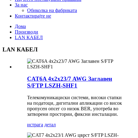
За нас
Обиколка на фабриката
Контактирајте не
Дома
Производи
LAN КАБЕЛ
LAN КАБЕЛ
CAT6A 4x2x23/7 AWG Заглавен
S/FTP LSZH-SHF1
Телекомуникациски системи, високи стапки
на податоци, дигитални апликации со висок
пропусен опсег со низок BER, употреба во
затворени простории, фиксни инсталации.
истрага
детал