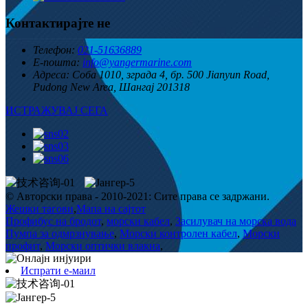
Контактирајте не
Телефон:
021-51636889
Е-пошта:
info@yangermarine.com
Адреса:
Соба 1010, зграда 4, бр. 500 Jianyun Road,
Pudong New Area, Шангај 201318
ИСТРАЖУВАЈ СЕГА
© Авторски права - 2010-2021: Сите права се задржани.
Жешки тагови
,
Мапа на сајтот
Профибус на бродот
,
морски кабел
,
Засилувач на морска вода
Пумпа за одмрзнување
,
Морски контролен кабел
,
Морски
профит
,
Морски оптички влакна
,
Испрати е-маил