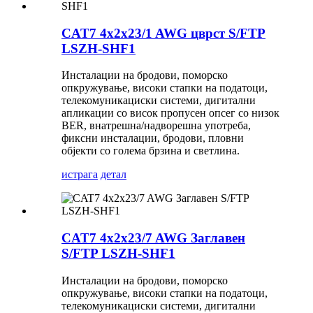
CAT7 4x2x23/1 AWG цврст S/FTP
LSZH-SHF1
Инсталации на бродови, поморско
опкружување, високи стапки на податоци,
телекомуникациски системи, дигитални
апликации со висок пропусен опсег со низок
BER, внатрешна/надворешна употреба,
фиксни инсталации, бродови, пловни
објекти со голема брзина и светлина.
истрага
детал
CAT7 4x2x23/7 AWG Заглавен
S/FTP LSZH-SHF1
Инсталации на бродови, поморско
опкружување, високи стапки на податоци,
телекомуникациски системи, дигитални