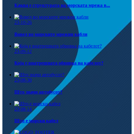
Каква е структурата на морската мрежа в...
23-10-26
Вовед во морските мрежни кабли
23-09-12
Која е внатрешната обвивка на кабелот?
23-08-30
Што значи автобусот?
23-08-14
Што е морски кабел