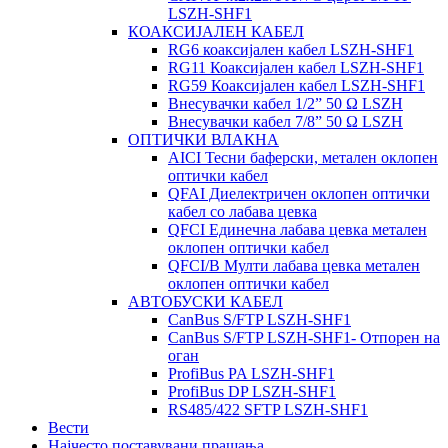
LSZH-SHF1
КОАКСИЈАЛЕН КАБЕЛ
RG6 коаксијален кабел LSZH-SHF1
RG11 Коаксијален кабел LSZH-SHF1
RG59 Коаксијален кабел LSZH-SHF1
Внесувачки кабел 1/2” 50 Ω LSZH
Внесувачки кабел 7/8” 50 Ω LSZH
ОПТИЧКИ ВЛАКНА
AICI Тесни баферски, метален оклопен
оптички кабел
QFAI Диелектричен оклопен оптички
кабел со лабава цевка
QFCI Единечна лабава цевка метален
оклопен оптички кабел
QFCI/B Мулти лабава цевка метален
оклопен оптички кабел
АВТОБУСКИ КАБЕЛ
CanBus S/FTP LSZH-SHF1
CanBus S/FTP LSZH-SHF1- Отпорен на
оган
ProfiBus PA LSZH-SHF1
ProfiBus DP LSZH-SHF1
RS485/422 SFTP LSZH-SHF1
Вести
Најчесто поставувани прашања