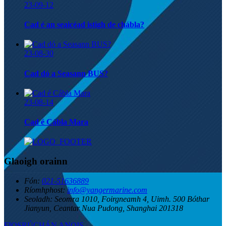
23-09-12
Cad é an seaicéad istigh de chábla?
23-08-30
Cad dó a Seasann BUS?
23-08-14
Cad é Cábla Mara
Glaoigh orainn
Fón:
021-51636889
Ríomhphost:
info@yangermarine.com
Seoladh:
Seomra 1010, Foirgneamh 4, Uimh. 500 Bóthar
Jianyun, Ceantar Nua Pudong, Shanghai 201318
FIOSRÚCHÁN ANOIS