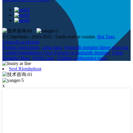
© Cóipcheart - 2010-2021 : Gach ceart ar cosaint.
Hot Tags
,
Léarscáil an tSuímh
Profbus bord loinge
,
cábla mara
,
Deireadh tiomáint fáinne séala ola
Caidéal teanndáileog Uisce Farraige le haghaidh demister
,
Cábla
Rialaithe Mara
,
Próifíl mara
,
Snáithín snáthoptaice mara
,
Seol Ríomhphost
x