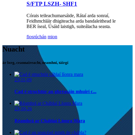
S/FTP LSZH- SHF1
Córais teileachumarsáide, Rátaí arda sonraí,
Feidhmchláir dhigiteacha arda bandaleithead le
BER íseal, Úsáid laistigh, suiteálacha seasta.
fiosrúchán
mion
Nuacht
ár lorg, ceannaireacht, neamhní, táirgí
23-11-09
Cad é struchtúr an ghréasáin mhuirí c...
23-10-26
Réamhrá ar Cháblaí Líonra Mara