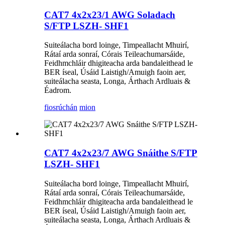
CAT7 4x2x23/1 AWG Soladach
S/FTP LSZH- SHF1
Suiteálacha bord loinge, Timpeallacht Mhuirí,
Rátaí arda sonraí, Córais Teileachumarsáide,
Feidhmchláir dhigiteacha arda bandaleithead le
BER íseal, Úsáid Laistigh/Amuigh faoin aer,
suiteálacha seasta, Longa, Árthach Ardluais &
Éadrom.
fiosrúchán
mion
CAT7 4x2x23/7 AWG Snáithe S/FTP
LSZH- SHF1
Suiteálacha bord loinge, Timpeallacht Mhuirí,
Rátaí arda sonraí, Córais Teileachumarsáide,
Feidhmchláir dhigiteacha arda bandaleithead le
BER íseal, Úsáid Laistigh/Amuigh faoin aer,
suiteálacha seasta, Longa, Árthach Ardluais &