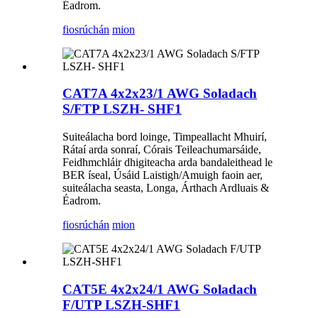
Éadrom.
fiosrúchán
mion
CAT7A 4x2x23/1 AWG Soladach
S/FTP LSZH- SHF1
Suiteálacha bord loinge, Timpeallacht Mhuirí,
Rátaí arda sonraí, Córais Teileachumarsáide,
Feidhmchláir dhigiteacha arda bandaleithead le
BER íseal, Úsáid Laistigh/Amuigh faoin aer,
suiteálacha seasta, Longa, Árthach Ardluais &
Éadrom.
fiosrúchán
mion
CAT5E 4x2x24/1 AWG Soladach
F/UTP LSZH-SHF1