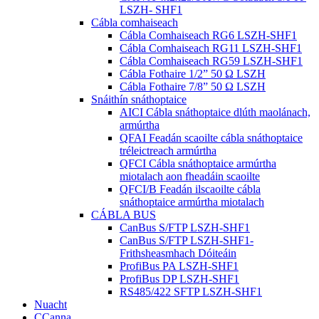
LSZH- SHF1
Cábla comhaiseach
Cábla Comhaiseach RG6 LSZH-SHF1
Cábla Comhaiseach RG11 LSZH-SHF1
Cábla Comhaiseach RG59 LSZH-SHF1
Cábla Fothaire 1/2” 50 Ω LSZH
Cábla Fothaire 7/8” 50 Ω LSZH
Snáithín snáthoptaice
AICI Cábla snáthoptaice dlúth maolánach,
armúrtha
QFAI Feadán scaoilte cábla snáthoptaice
tréleictreach armúrtha
QFCI Cábla snáthoptaice armúrtha
miotalach aon fheadáin scaoilte
QFCI/B Feadán ilscaoilte cábla
snáthoptaice armúrtha miotalach
CÁBLA BUS
CanBus S/FTP LSZH-SHF1
CanBus S/FTP LSZH-SHF1-
Frithsheasmhach Dóiteáin
ProfiBus PA LSZH-SHF1
ProfiBus DP LSZH-SHF1
RS485/422 SFTP LSZH-SHF1
Nuacht
CCanna