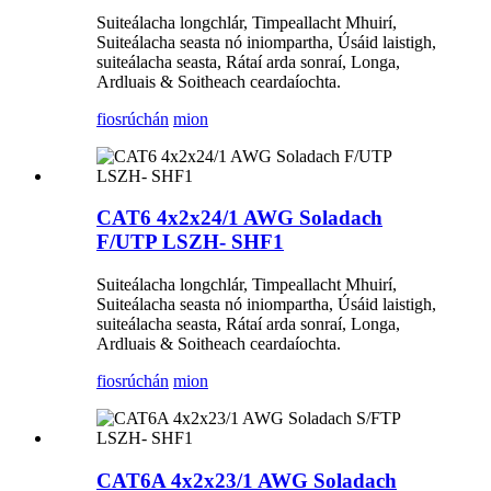
Suiteálacha longchlár, Timpeallacht Mhuirí,
Suiteálacha seasta nó iniompartha, Úsáid laistigh,
suiteálacha seasta, Rátaí arda sonraí, Longa,
Ardluais & Soitheach ceardaíochta.
fiosrúchán
mion
CAT6 4x2x24/1 AWG Soladach
F/UTP LSZH- SHF1
Suiteálacha longchlár, Timpeallacht Mhuirí,
Suiteálacha seasta nó iniompartha, Úsáid laistigh,
suiteálacha seasta, Rátaí arda sonraí, Longa,
Ardluais & Soitheach ceardaíochta.
fiosrúchán
mion
CAT6A 4x2x23/1 AWG Soladach