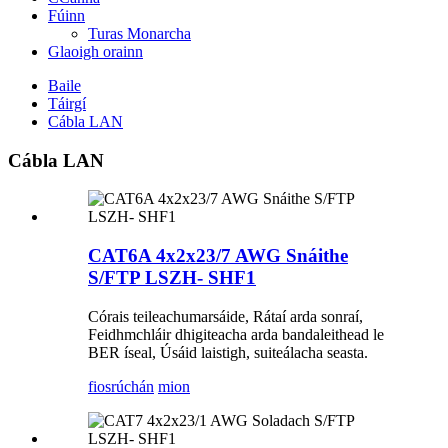
Fúinn
Turas Monarcha
Glaoigh orainn
Baile
Táirgí
Cábla LAN
Cábla LAN
CAT6A 4x2x23/7 AWG Snáithe
S/FTP LSZH- SHF1
Córais teileachumarsáide, Rátaí arda sonraí,
Feidhmchláir dhigiteacha arda bandaleithead le
BER íseal, Úsáid laistigh, suiteálacha seasta.
fiosrúchán
mion