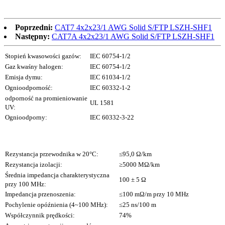
Poprzedni:
CAT7 4x2x23/1 AWG Solid S/FTP LSZH-SHF1
Następny:
CAT7A 4x2x23/1 AWG Solid S/FTP LSZH-SHF1
Stopień kwasowości gazów:
IEC 60754-1/2
Gaz kwaśny halogen:
IEC 60754-1/2
Emisja dymu:
IEC 61034-1/2
Ognioodporność:
IEC 60332-1-2
odporność na promieniowanie
UL 1581
UV:
Ognioodporny:
IEC 60332-3-22
Rezystancja przewodnika w 20°C:
≤95,0 Ω/km
Rezystancja izolacji:
≥5000 MΩ/km
Średnia impedancja charakterystyczna
100 ± 5 Ω
przy 100 MHz:
Impedancja przenoszenia:
≤100 mΩ/m przy 10 MHz
Pochylenie opóźnienia (4~100 MHz):
≤25 ns/100 m
Współczynnik prędkości:
74%