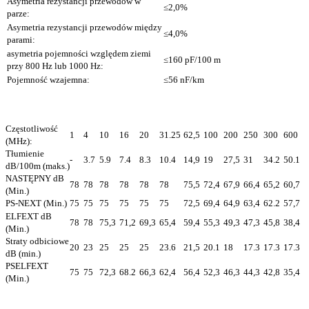
Asymetria rezystancji przewodów w
≤2,0%
parze:
Asymetria rezystancji przewodów między
≤4,0%
parami:
asymetria pojemności względem ziemi
≤160 pF/100 m
przy 800 Hz lub 1000 Hz:
Pojemność wzajemna:
≤56 nF/km
Częstotliwość
1
4
10
16
20
31.25
62,5
100
200
250
300
600
(MHz):
Tłumienie
-
3.7
5.9
7.4
8.3
10.4
14,9
19
27,5
31
34.2
50.1
dB/100m (maks.)
NASTĘPNY dB
78
78
78
78
78
78
75,5
72,4
67,9
66,4
65,2
60,7
(Min.)
PS-NEXT (Min.)
75
75
75
75
75
75
72,5
69,4
64,9
63,4
62.2
57,7
ELFEXT dB
78
78
75,3
71,2
69,3
65,4
59,4
55,3
49,3
47,3
45,8
38,4
(Min.)
Straty odbiciowe
20
23
25
25
25
23.6
21,5
20.1
18
17.3
17.3
17.3
dB (min.)
PSELFEXT
75
75
72,3
68.2
66,3
62,4
56,4
52,3
46,3
44,3
42,8
35,4
(Min.)