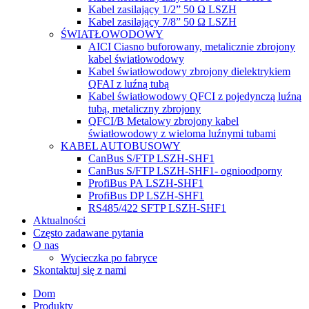
Kabel zasilający 1/2” 50 Ω LSZH
Kabel zasilający 7/8” 50 Ω LSZH
ŚWIATŁOWODOWY
AICI Ciasno buforowany, metalicznie zbrojony
kabel światłowodowy
Kabel światłowodowy zbrojony dielektrykiem
QFAI z luźną tubą
Kabel światłowodowy QFCI z pojedynczą luźną
tubą, metaliczny zbrojony
QFCI/B Metalowy zbrojony kabel
światłowodowy z wieloma luźnymi tubami
KABEL AUTOBUSOWY
CanBus S/FTP LSZH-SHF1
CanBus S/FTP LSZH-SHF1- ognioodporny
ProfiBus PA LSZH-SHF1
ProfiBus DP LSZH-SHF1
RS485/422 SFTP LSZH-SHF1
Aktualności
Często zadawane pytania
O nas
Wycieczka po fabryce
Skontaktuj się z nami
Dom
Produkty