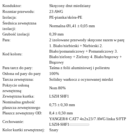
Konduktor:
Skręcony drut miedziany
Rozmiar przewodu:
23 AWG
Izolacja:
PE-pianka/skóra-PE
Średnica zewnętrzna
Normalna Ø1,41 ± 0,05 mm
izolacji:
Grubość izolacji
0,39 mm
Para:
2 izolowane przewody skręcone razem w parę
1. Biało/niebieski + Niebieski 2.
Biało/pomarańczowy + Pomarańczowy 3.
Kod koloru:
Biało/zielony + Zielony 4. Biało/brązowy +
Brązowy
Para tarcz do pary:
Taśma z folii aluminiowej i poliestru
Osłona od pary do pary
100%
Tarcza zewnętrzna:
Solidny warkocz z ocynowanej miedzi
Pokrycie osłoną
Nom 80%
zewnętrzną:
Zewnętrzna kurtka:
LSZH SHF1
Nominalna grubość
0,75 ± 0,30 mm
płaszcza zewnętrznego
Płaszcz zewnętrzny OD:
8,4 ± 0,50 mm
YANGER® CAT7 4x2x23/7 AWG linka S/FTP
Cechowanie:
LSZH-SHF1
Kolor kurtki zewnętrznej:
Szary