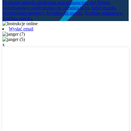
Po stronie napędu pierścienia uszczelniającego olej Pompa
wspomagająca wodę morską do odmgławiacza
,
kabel morski
,
Morski kabel sterujący
,
Światłowód morski
,
Profibus pokładowy
,
Profibus morski
,
Wysłać email
x