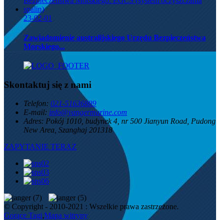
23-02-01
Zawiadomienie australijskiego Urzędu Bezpieczeństwa
Morskiego...
Skontaktuj się z nami
Telefon:
021-51636889
E-mail:
info@yangermarine.com
Adres:
Pokój 1010, budynek 4, nr 500 Jianyun Road, Pudong
New Area, Szanghaj 201318
ZAPYTANIE TERAZ
© Copyright - 2010-2021 : Wszelkie prawa zastrzeżone.
Gorące Tagi
,
Mapa witryny