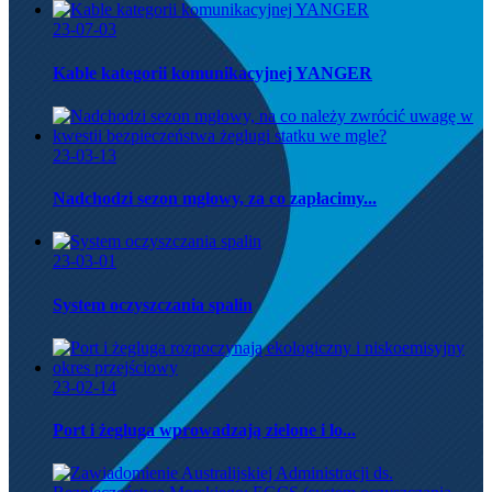
23-07-03
Kable kategorii komunikacyjnej YANGER
23-03-13
Nadchodzi sezon mgłowy, za co zapłacimy...
23-03-01
System oczyszczania spalin
23-02-14
Port i żegluga wprowadzają zielone i lo...