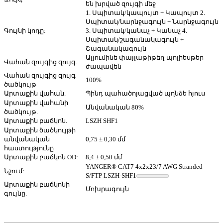
են խրված զույգի մեջ
1. Սպիտակ/կապույտ + Կապույտ 2.
Սպիտակ/նարնջագույն + Նարնջագույն
Գույնի կոդը:
3. Սպիտակ/կանաչ + Կանաչ 4.
Սպիտակ/շագանակագույն +
Շագանակագույն
Ալյումինե փայլաթիթեղ-պոլիեսթեր
Վահան զույգից զույգ.
ժապավեն
Վահան զույգից զույգ
100%
ծածկույթ
Արտաքին վահան.
Պինդ պահածոյացված պղնձե հյուս
Արտաքին վահանի
Անվանական 80%
ծածկույթ.
Արտաքին բաճկոն.
LSZH SHF1
Արտաքին ծածկույթի
անվանական
0,75 ± 0,30 մմ
հաստությունը
Արտաքին բաճկոն OD:
8,4 ± 0,50 մմ
YANGER® CAT7 4x2x23/7 AWG Stranded
Նշում:
S/FTP LSZH-SHF1
Արտաքին բաճկոնի
Մոխրագույն
գույնը.