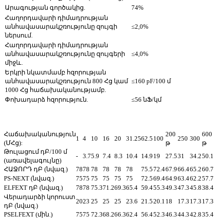
Արագության գործակից.
74%
Հաղորդավարի դիմադրության
անհավասարակշռությունը զույգի
≤2,0%
ներսում.
Հաղորդավարի դիմադրության
անհավասարակշռությունը զույգերի
≤4,0%
միջև.
Երկրի նկատմամբ հզորության
անհավասարակշռություն 800 Հց կամ
≤160 pF/100 մ
1000 Հց հաճախականությամբ.
Փոխադարձ հզորություն.
≤56 նՖ/կմ
Հաճախականություն
200
600
1
4
10
16
20
31.25
62.5
100
250
300
(ՄՀց):
թ
թ
Թուլացում դԲ/100 մ
-
3.7
5.9
7.4
8.3
10.4
14.9
19
27.5
31
34.2
50.1
(առավելագույնը)
ՀԱՋՈՐԴ դԲ (նվազ.)
78
78
78
78
78
78
75.5
72.4
67.9
66.4
65.2
60.7
PS-NEXT (նվազ.)
75
75
75
75
75
75
72.5
69.4
64.9
63.4
62.2
57.7
ELFEXT դԲ (նվազ.)
78
78
75.3
71.2
69.3
65.4
59.4
55.3
49.3
47.3
45.8
38.4
Վերադարձի կորուստ
20
23
25
25
25
23.6
21.5
20.1
18
17.3
17.3
17.3
դԲ (նվազ.)
PSELFEXT (մին.)
75
75
72.3
68.2
66.3
62.4
56.4
52.3
46.3
44.3
42.8
35.4