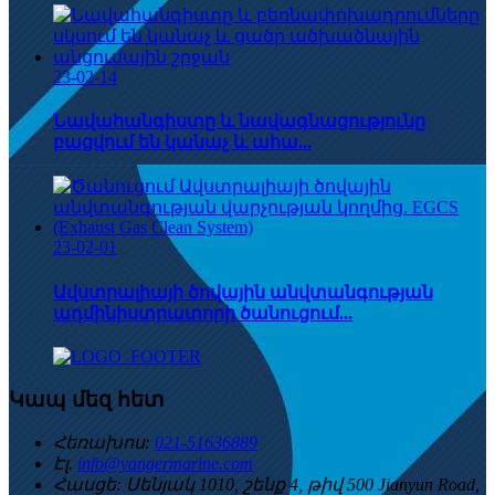
23-02-14
Նավահանգիստը և նավագնացությունը
բացվում են կանաչ և ահա...
23-02-01
Ավստրալիայի ծովային անվտանգության
ադմինիստրատորի ծանուցում...
Կապ մեզ հետ
Հեռախոս:
021-51636889
Էլ.
info@yangermarine.com
Հասցե:
Սենյակ 1010, շենք 4, թիվ 500 Jianyun Road,