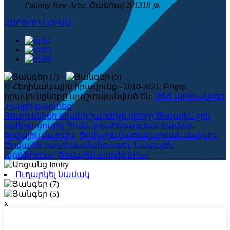
Pudong New Area, Շանհայ 201318 թ.
ՀԱՐՑՈՒՄ ՀԻՄԱ
© Հեղինակային իրավունք - 2010-2021. Բոլոր
իրավունքները պաշտպանված են:
Թեժ պիտակներ
,
Կայքի քարտեզ
Յուղի կնիքի օղակի շարժիչի վերջը Ծովային ջրի
ուժեղացուցիչ Պոմպ ջրահեռացման համար
,
ծովային մալուխ
,
Ծովային կառավարման մալուխ
,
Ծովային օպտիկամանրաթել
,
Նավային
պրոֆիբուս
,
Ծովային պրոֆիբուս
,
Ուղարկել նամակ
x