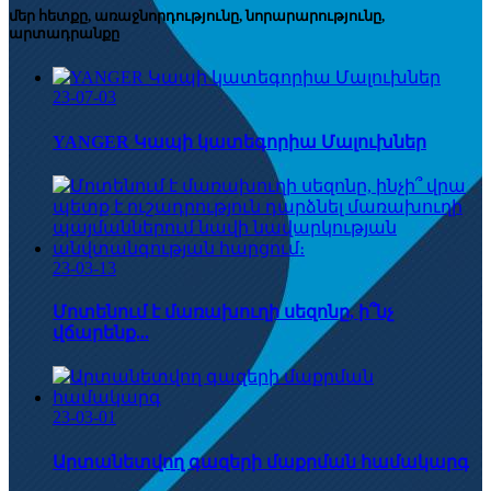
մեր հետքը, առաջնորդությունը, նորարարությունը,
արտադրանքը
23-07-03
YANGER Կապի կատեգորիա Մալուխներ
23-03-13
Մոտենում է մառախուղի սեզոնը, ի՞նչ
վճարենք...
23-03-01
Արտանետվող գազերի մաքրման համակարգ