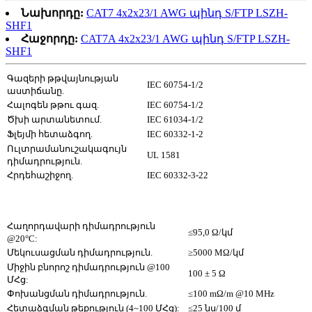
Նախորդը:
CAT7 4x2x23/1 AWG պինդ S/FTP LSZH-
SHF1
Հաջորդը:
CAT7A 4x2x23/1 AWG պինդ S/FTP LSZH-
SHF1
Գազերի թթվայնության
IEC 60754-1/2
աստիճանը.
Հալոգեն թթու գազ.
IEC 60754-1/2
Ծխի արտանետում.
IEC 61034-1/2
Ֆլեյմի հետաձգող.
IEC 60332-1-2
Ուլտրամանուշակագույն
UL 1581
դիմադրություն.
Հրդեհաշիջող.
IEC 60332-3-22
Հաղորդավարի դիմադրություն
≤95,0 Ω/կմ
@20°C:
Մեկուսացման դիմադրություն.
≥5000 MΩ/կմ
Միջին բնորոշ դիմադրություն @100
100 ± 5 Ω
ՄՀց:
Փոխանցման դիմադրություն.
≤100 mΩ/m @10 MHz
Հետաձգման թեքություն (4~100 ՄՀց):
≤25 նս/100 մ