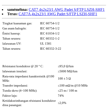
saméméhna:
CAT7 4x2x23/1 AWG Padet S/FTP LSZH-SHF1
Teras:
CAT7A 4x2x23/1 AWG Padet S/FTP LSZH-SHF1
Tingkat kaasaman gas:
IEC 60754-1/2
Gas asam halogén:
IEC 60754-1/2
Émisi haseup:
IEC 61034-1/2
Tahan seuneu:
IEC 60332-1-2
lalawanan UV:
UL 1581
Tahan seuneu:
IEC 60332-3-22
Résistansi konduktor @ 20 ° C:
≤95,0 Ω/km
lalawanan insulasi:
≥5000 MΩ/km
Rata-rata impedansi karakteristik @100
100 ± 5 Ω
MHz:
Transfer impedansi:
≤100 mΩ/m @10 MHz
Tunda skew (4~100 MHz):
≤25 ns / 100 m
Faktor laju:
74%
Ketidakseimbangan résistansi konduktor
≤2,0%
dina pasangan: