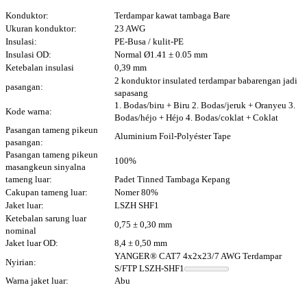
Konduktor:
Terdampar kawat tambaga Bare
Ukuran konduktor:
23 AWG
Insulasi:
PE-Busa / kulit-PE
Insulasi OD:
Normal Ø1.41 ± 0.05 mm
Ketebalan insulasi
0,39 mm
2 konduktor insulated terdampar babarengan jadi
pasangan:
sapasang
1. Bodas/biru + Biru 2. Bodas/jeruk + Oranyeu 3.
Kode warna:
Bodas/héjo + Héjo 4. Bodas/coklat + Coklat
Pasangan tameng pikeun
Aluminium Foil-Polyéster Tape
pasangan:
Pasangan tameng pikeun
100%
masangkeun sinyalna
tameng luar:
Padet Tinned Tambaga Kepang
Cakupan tameng luar:
Nomer 80%
Jaket luar:
LSZH SHF1
Ketebalan sarung luar
0,75 ± 0,30 mm
nominal
Jaket luar OD:
8,4 ± 0,50 mm
YANGER® CAT7 4x2x23/7 AWG Terdampar
Nyirian:
S/FTP LSZH-SHF1
Warna jaket luar:
Abu