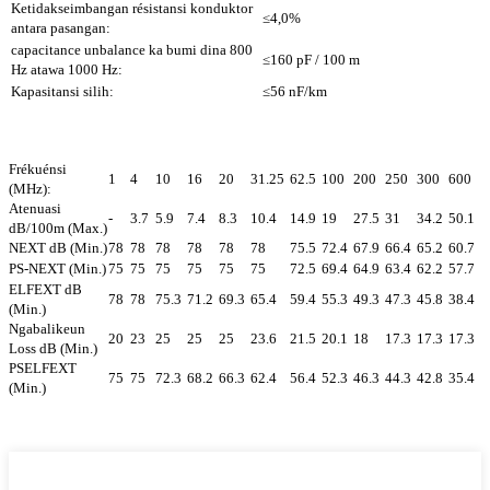
Ketidakseimbangan résistansi konduktor
≤4,0%
antara pasangan:
capacitance unbalance ka bumi dina 800
≤160 pF / 100 m
Hz atawa 1000 Hz:
Kapasitansi silih:
≤56 nF/km
Frékuénsi
1
4
10
16
20
31.25
62.5
100
200
250
300
600
(MHz):
Atenuasi
-
3.7
5.9
7.4
8.3
10.4
14.9
19
27.5
31
34.2
50.1
dB/100m (Max.)
NEXT dB (Min.)
78
78
78
78
78
78
75.5
72.4
67.9
66.4
65.2
60.7
PS-NEXT (Min.)
75
75
75
75
75
75
72.5
69.4
64.9
63.4
62.2
57.7
ELFEXT dB
78
78
75.3
71.2
69.3
65.4
59.4
55.3
49.3
47.3
45.8
38.4
(Min.)
Ngabalikeun
20
23
25
25
25
23.6
21.5
20.1
18
17.3
17.3
17.3
Loss dB (Min.)
PSELFEXT
75
75
72.3
68.2
66.3
62.4
56.4
52.3
46.3
44.3
42.8
35.4
(Min.)