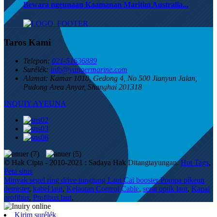
Bewara ngeunaan Kaamanan Maritim Australia...
Taros Kami
Telepon:
021-51636889
Surélék:
info@yangermarine.com
Alamat:
Kamar 1010, Gedong 4, No 500 Jianyun Jalan,
Pudong Area Anyar, Shanghai 201318
INQUIY AYEUNA
© Hak Cipta - 2010-2021 : Sadaya Hak Ditangtayungan.
Hot Tags
,
Peta situs
Minyak segel ring drive tungtung Laut Cai booster Pompa pikeun
demister
,
kabel laut
,
Kelautan Control Cable
,
serat optik laut
,
Kapal
profibus
,
Profibus laut
,
Kirim surélék