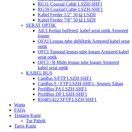
RG11 Coaxial Cable LSZH-SHF1
RG59 Coaxial Cable LSZH-SHF1
Kabel Feeder 1/2" 50 Ω LSZH
Kabel Feeder 7/8” 50 Ω LSZH
SERAT OPTIK
AICI Kedap buffered, kabel serat optik Armored
logam
QFAI Leupas tube diéléktrik Armored kabel serat
optik
QFCI Tunggal leupas tube logam Armored kabel
serat optik
QFCI / B Multi leupas tube logam Armored
kabel serat optik
KABEL BUS
CanBus S/FTP LSZH-SHF1
CanBus S / FTP LSZH-SHF1- Seuneu Tahan
ProfiBus PA LSZH-SHF1
ProfiBus DP LSZH-SHF1
RS485/422 SFTP LSZH-SHF1
Warta
FAQs
Tentang Kami
Tur Pabrik
Taros Kami