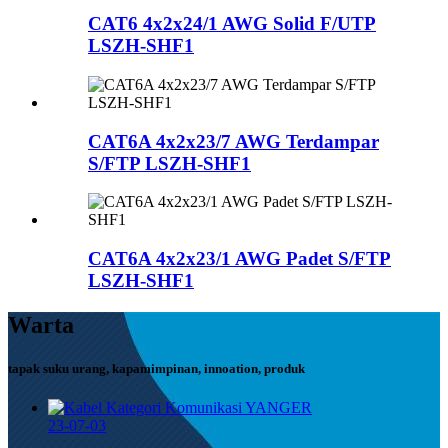
CAT6 4x2x24/1 AWG Solid F/UTP
LSZH-SHF1
CAT6A 4x2x23/7 AWG Terdampar
S/FTP LSZH-SHF1
CAT6A 4x2x23/1 AWG Padet S/FTP
LSZH-SHF1
Warta
tapak suku urang, kapamimpinan, innoation, produk
23-07-03