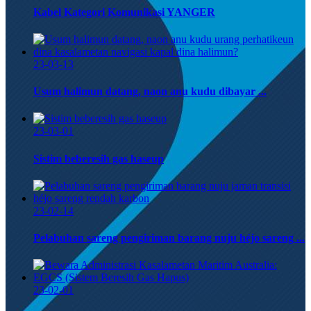
Kabel Kategori Komunikasi YANGER
23-03-13
Usum halimun datang, naon anu kudu dibayar ...
23-03-01
Sistim beberesih gas haseup
23-02-14
Pelabuhan sareng pengiriman barang nuju héjo sareng ...
23-02-01