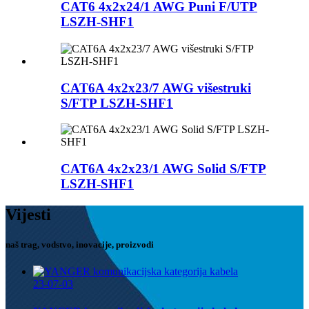
CAT6 4x2x24/1 AWG Puni F/UTP
LSZH-SHF1
CAT6A 4x2x23/7 AWG višestruki
S/FTP LSZH-SHF1
CAT6A 4x2x23/1 AWG Solid S/FTP
LSZH-SHF1
Vijesti
naš trag, vodstvo, inovacije, proizvodi
23-07-03