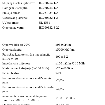
Stupanj kiselosti plinova:
IEC 60754-1/2
Halogeni kiseli plin:
IEC 60754-1/2
Emisija dima:
IEC 61034-1/2
Usporivač plamena:
IEC 60332-1-2
UV otpornost:
UL 1581
Otporan na vatru:
IEC 60332-3-22
Otpor vodiča pri 20°C:
≤95,0 Ω/km
Otpor izolacije:
≥5000 MΩ/km
Prosječna karakteristična impedancija
100 ± 5 Ω
@100 MHz:
Impedancija prijenosa:
≤100 mΩ/m @ 10 MHz
Iskrivljenost kašnjenja (4~100 MHz):
≤25 ns/100 m
Faktor brzine:
74%
Neuravnoteženost otpora vodiča unutar
≤2,0%
para:
Neuravnoteženost otpora vodiča između
≤4,0%
para:
neuravnoteženost kapaciteta prema
≤160 pF/100 m
zemlji na 800 Hz ili 1000 Hz:
Međusobni kapacitet:
≤56 nF/km