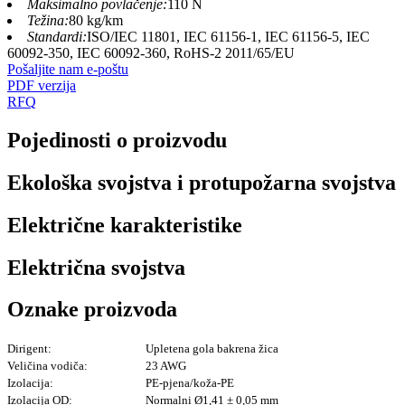
Maksimalno povlačenje:
110 N
Težina:
80 kg/km
Standardi:
ISO/IEC 11801, IEC 61156-1, IEC 61156-5, IEC
60092-350, IEC 60092-360, RoHS-2 2011/65/EU
Pošaljite nam e-poštu
PDF verzija
RFQ
Pojedinosti o proizvodu
Ekološka svojstva i protupožarna svojstva
Električne karakteristike
Električna svojstva
Oznake proizvoda
Dirigent:
Upletena gola bakrena žica
Veličina vodiča:
23 AWG
Izolacija:
PE-pjena/koža-PE
Izolacija OD:
Normalni Ø1,41 ± 0,05 mm