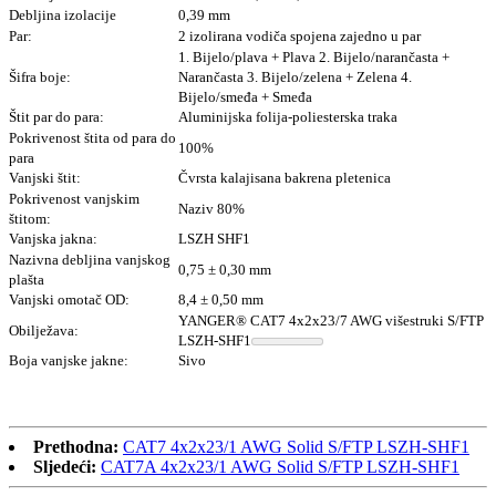
Debljina izolacije
0,39 mm
Par:
2 izolirana vodiča spojena zajedno u par
1. Bijelo/plava + Plava 2. Bijelo/narančasta +
Šifra boje:
Narančasta 3. Bijelo/zelena + Zelena 4.
Bijelo/smeđa + Smeđa
Štit par do para:
Aluminijska folija-poliesterska traka
Pokrivenost štita od para do
100%
para
Vanjski štit:
Čvrsta kalajisana bakrena pletenica
Pokrivenost vanjskim
Naziv 80%
štitom:
Vanjska jakna:
LSZH SHF1
Nazivna debljina vanjskog
0,75 ± 0,30 mm
plašta
Vanjski omotač OD:
8,4 ± 0,50 mm
YANGER® CAT7 4x2x23/7 AWG višestruki S/FTP
Obilježava:
LSZH-SHF1
Boja vanjske jakne:
Sivo
Prethodna:
CAT7 4x2x23/1 AWG Solid S/FTP LSZH-SHF1
Sljedeći:
CAT7A 4x2x23/1 AWG Solid S/FTP LSZH-SHF1