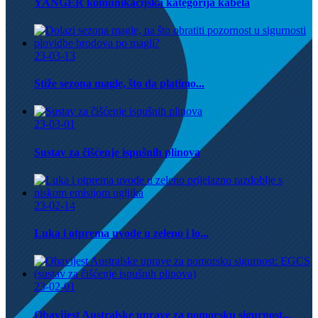
YANGER komunikacijska kategorija kabela
23-03-13
Stiže sezona magle, što da platimo...
23-03-01
Sustav za čišćenje ispušnih plinova
23-02-14
Luka i otprema uvode u zeleno i lo...
23-02-01
Obavijest Australske uprave za pomorsku sigurnost...