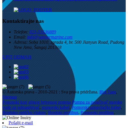
Kontaktirajte nas
Telefon:
021-51636889
Email:
info@yangermarine.com
Adresa:
Soba 1010, zgrada 4, br. 500 Jianyun Road, Pudong
New Area, Šangaj 201318
UPIT ODMAH
© Autorska prava - 2010-2021 : Sva prava pridržana.
Hot Tags
,
Sitemap
Pogonski kraj uljnog brtvenog prstena Pumpa za pojačivač morske
vode za odmagljivač
,
pomorski kabel
,
Pomorski upravljački kabel
,
Brodsko optičko vlakno
,
Brodski profibus
,
Pomorski profibus
,
Pošalji e-mail