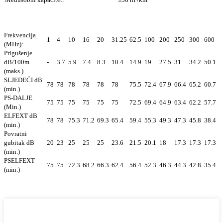
Frekvencija
1
4
10
16
20
31.25
62.5
100
200
250
300
600
(MHz):
Prigušenje
dB/100m
-
3.7
5.9
7.4
8.3
10.4
14.9
19
27.5
31
34.2
50.1
(maks.)
SLJEDEĆI dB
78
78
78
78
78
78
75.5
72.4
67.9
66.4
65.2
60.7
(min.)
PS-DALJE
75
75
75
75
75
75
72.5
69.4
64.9
63.4
62.2
57.7
(Min.)
ELFEXT dB
78
78
75.3
71.2
69.3
65.4
59.4
55.3
49.3
47.3
45.8
38.4
(min.)
Povratni
gubitak dB
20
23
25
25
25
23.6
21.5
20.1
18
17.3
17.3
17.3
(min.)
PSELFEXT
75
75
72.3
68.2
66.3
62.4
56.4
52.3
46.3
44.3
42.8
35.4
(min.)