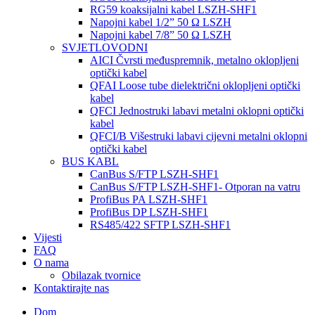
RG59 koaksijalni kabel LSZH-SHF1
Napojni kabel 1/2” 50 Ω LSZH
Napojni kabel 7/8” 50 Ω LSZH
SVJETLOVODNI
AICI Čvrsti međuspremnik, metalno oklopljeni
optički kabel
QFAI Loose tube dielektrični oklopljeni optički
kabel
QFCI Jednostruki labavi metalni oklopni optički
kabel
QFCI/B Višestruki labavi cijevni metalni oklopni
optički kabel
BUS KABL
CanBus S/FTP LSZH-SHF1
CanBus S/FTP LSZH-SHF1- Otporan na vatru
ProfiBus PA LSZH-SHF1
ProfiBus DP LSZH-SHF1
RS485/422 SFTP LSZH-SHF1
Vijesti
FAQ
O nama
Obilazak tvornice
Kontaktirajte nas
Dom