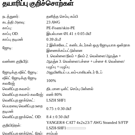
தயாரிப்பு குறிச்சொற்கள்
நடத்துனர்:
தனித்த செம்பு கம்பி
கடத்தி அளவு:
23 AWG
காப்பு:
PE-Foam/skin-PE
காப்பு OD:
இயல்பான Ø1.41 ± 0.05 மிமீ
காப்பு தடிமன்
0.39 மி.மீ
2 இன்சுலேடட் கண்டக்டர்கள் ஒரு ஜோடியாக ஒன்றாக
ஜோடி:
இணைக்கப்பட்டுள்ளன
1. வெள்ளை/நீலம் + நீலம் 2. வெள்ளை/ஆரஞ்சு +
வண்ண குறியீடு:
ஆரஞ்சு 3. வெள்ளை/பச்சை + பச்சை 4. வெள்ளை/
பழுப்பு + பழுப்பு
ஜோடிக்கு ஷீல்ட் ஜோடி:
அலுமினியப் படலம்-பாலியஸ்டர் டேப்
ஷீல்ட் ஜோடிக்கு ஜோடி
100%
கவரேஜ்
வெளிப்புற கவசம்:
திடமான டின்ட் செம்பு பின்னல்
வெளிப்புற கவசம் கவரேஜ்:
எண் 80%
வெளிப்புற ஜாக்கெட்:
LSZH SHF1
பெயரளவு வெளிப்புற உறை
0.75 ± 0.30 மிமீ
தடிமன்
வெளிப்புற ஜாக்கெட் OD:
8.4 ± 0.50 மிமீ
YANGER® CAT7 4x2x23/7 AWG Stranded S/FTP
குறியிடுதல்:
LSZH-SHF1
வெளிப்புற ஜாக்கெட் நிறம்:
சாம்பல்