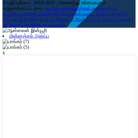
© பதிப்புரிமை - 2010-2021 : அனைத்து உரிமைகளும்
பாதுகாக்கப்பட்டவை.
சூடான குறிச்சொற்கள்
,
தளவரைபடம்
டெமிஸ்டருக்கான ஆயில் சீல் ரிங் டிரைவ் எண்ட் சீ வாட்டர் பூஸ்டர்
பம்ப்
,
கடல் கேபிள்
,
கடல் கட்டுப்பாட்டு கேபிள்
,
கடல் ஆப்டிக் ஃபைபர்
,
ஷிப்போர்டு profibus
,
கடல் வளம்
,
மின்னஞ்சல் அனுப்பு
x