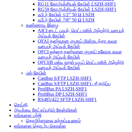
RG11 கோஆக்சியல் கேபிள் LSZH-SHF1
RG59 கோஆக்சியல் கேபிள் LSZH-SHF1
ஃபீடர் கேபிள் 1/2” 50 Ω LSZH
ஃபீடர் கேபிள் 7/8” 50 Ω LSZH
கண்ணாடி இழை
AICI டைட் பஃபர், மெட்டாலிக் ஆர்மர்டு ஃபைபர்
ஆப்டிக் கேபிள்
QFAI தளர்வான குழாய் மின்கடத்தா கவச
ஃபைபர் ஆப்டிக் கேபிள்
QFCI ஒற்றை தளர்வான குழாய் உலோக கவச
ஃபைபர் ஆப்டிக் கேபிள்
QFCI/B மல்டி லூஸ் டியூப் மெட்டாலிக் ஆர்மர்டு
ஃபைபர் ஆப்டிக் கேபிள்
பஸ் கேபிள்
CanBus S/FTP LSZH-SHF1
CanBus S/FTP LSZH-SHF1- தீ தடுப்பு
ProfiBus PA LSZH-SHF1
ProfiBus DP LSZH-SHF1
RS485/422 SFTP LSZH-SHF1
செய்தி
அடிக்கடி கேட்கப்படும் கேள்விகள்
எங்களை பற்றி
தொழிற்சாலை சுற்றுப்பயணம்
எங்களை தொடர்பு கொள்ள