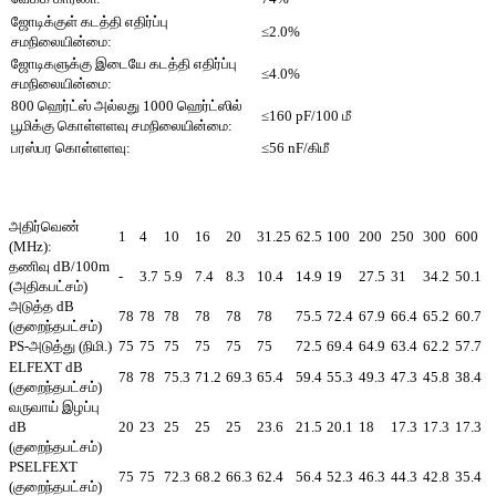
ஜோடிக்குள் கடத்தி எதிர்ப்பு
≤2.0%
சமநிலையின்மை:
ஜோடிகளுக்கு இடையே கடத்தி எதிர்ப்பு
≤4.0%
சமநிலையின்மை:
800 ஹெர்ட்ஸ் அல்லது 1000 ஹெர்ட்ஸில்
≤160 pF/100 மீ
பூமிக்கு கொள்ளளவு சமநிலையின்மை:
பரஸ்பர கொள்ளளவு:
≤56 nF/கிமீ
அதிர்வெண்
1
4
10
16
20
31.25
62.5
100
200
250
300
600
(MHz):
தணிவு dB/100m
-
3.7
5.9
7.4
8.3
10.4
14.9
19
27.5
31
34.2
50.1
(அதிகபட்சம்)
அடுத்த dB
78
78
78
78
78
78
75.5
72.4
67.9
66.4
65.2
60.7
(குறைந்தபட்சம்)
PS-அடுத்து (நிமி.)
75
75
75
75
75
75
72.5
69.4
64.9
63.4
62.2
57.7
ELFEXT dB
78
78
75.3
71.2
69.3
65.4
59.4
55.3
49.3
47.3
45.8
38.4
(குறைந்தபட்சம்)
வருவாய் இழப்பு
dB
20
23
25
25
25
23.6
21.5
20.1
18
17.3
17.3
17.3
(குறைந்தபட்சம்)
PSELFEXT
75
75
72.3
68.2
66.3
62.4
56.4
52.3
46.3
44.3
42.8
35.4
(குறைந்தபட்சம்)