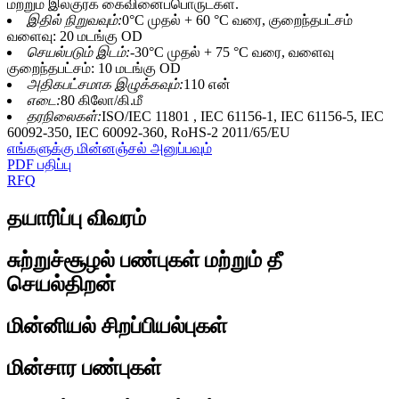
மற்றும் இலகுரக கைவினைப்பொருட்கள்.
இதில் நிறுவவும்:
0°C முதல் + 60 °C வரை, குறைந்தபட்சம்
வளைவு: 20 மடங்கு OD
செயல்படும் இடம்:
-30°C முதல் + 75 °C வரை, வளைவு
குறைந்தபட்சம்: 10 மடங்கு OD
அதிகபட்சமாக இழுக்கவும்:
110 என்
எடை:
80 கிலோ/கி.மீ
தரநிலைகள்:
ISO/IEC 11801 , IEC 61156-1, IEC 61156-5, IEC
60092-350, IEC 60092-360, RoHS-2 2011/65/EU
எங்களுக்கு மின்னஞ்சல் அனுப்பவும்
PDF பதிப்பு
RFQ
தயாரிப்பு விவரம்
சுற்றுச்சூழல் பண்புகள் மற்றும் தீ
செயல்திறன்
மின்னியல் சிறப்பியல்புகள்
மின்சார பண்புகள்