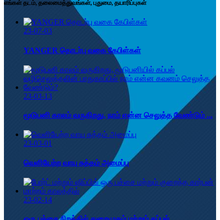
எங்கள் தடம், தலைமைத்துவங்கள், புதுமை, தயாரிப்புகள்
23-07-03
YANGER தொடர்பு வகை கேபிள்கள்
23-03-13
மூடுபனி காலம் வருகிறது, நாம் என்ன செலுத்த வேண்டும் ...
23-03-01
வெளியேற்ற வாயு சுத்தம் அமைப்பு
23-02-14
ஒரு பச்சை நிறத்தில் துறைமுகம் மற்றும் கப்பல்