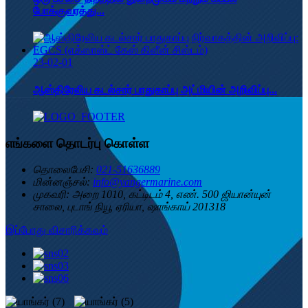
போக்குவரத்து...
23-02-01
ஆஸ்திரேலிய கடல்சார் பாதுகாப்பு அட்மியின் அறிவிப்பு...
எங்களை தொடர்பு கொள்ள
தொலைபேசி:
021-51636889
மின்னஞ்சல்:
info@yangermarine.com
முகவரி:
அறை 1010, கட்டிடம் 4, எண். 500 ஜியான்யுன்
சாலை, புடாங் நியூ ஏரியா, ஷாங்காய் 201318
இப்போது விசாரிக்கவும்