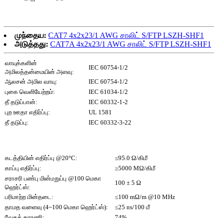
முந்தைய:
CAT7 4x2x23/1 AWG சாலிட் S/FTP LSZH-SHF1
அடுத்தது:
CAT7A 4x2x23/1 AWG சாலிட் S/FTP LSZH-SHF1
வாயுக்களின்
IEC 60754-1/2
அமிலத்தன்மையின் அளவு:
ஆலசன் அமில வாயு:
IEC 60754-1/2
புகை வெளியேற்றம்:
IEC 61034-1/2
தீ தடுப்பான்:
IEC 60332-1-2
புற ஊதா எதிர்ப்பு:
UL 1581
தீ தடுப்பு:
IEC 60332-3-22
கடத்தியின் எதிர்ப்பு @20°C:
≤95.0 Ω/கிமீ
காப்பு எதிர்ப்பு:
≥5000 MΩ/கிமீ
சராசரி பண்பு மின்மறுப்பு @100 மெகா
100 ± 5 Ω
ஹெர்ட்ஸ்:
பரிமாற்ற மின்தடை:
≤100 mΩ/m @10 MHz
தாமத வளைவு (4~100 மெகா ஹெர்ட்ஸ்):
≤25 ns/100 மீ
வேகக் காரணி:
74%