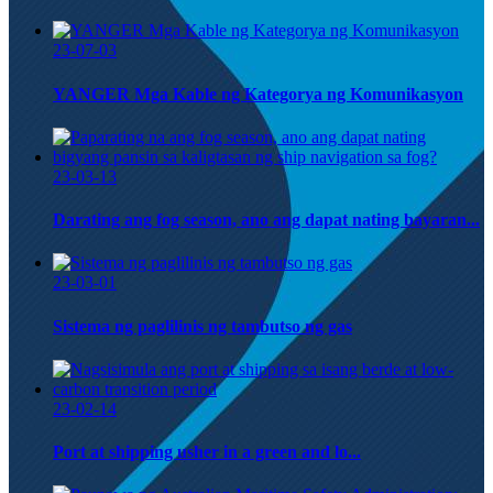
23-07-03
YANGER Mga Kable ng Kategorya ng Komunikasyon
23-03-13
Darating ang fog season, ano ang dapat nating bayaran...
23-03-01
Sistema ng paglilinis ng tambutso ng gas
23-02-14
Port at shipping usher in a green and lo...