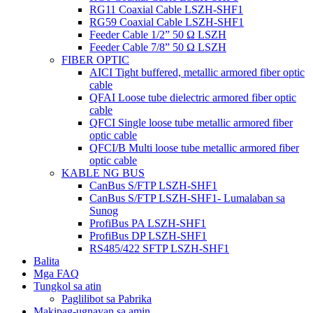
RG11 Coaxial Cable LSZH-SHF1
RG59 Coaxial Cable LSZH-SHF1
Feeder Cable 1/2” 50 Ω LSZH
Feeder Cable 7/8” 50 Ω LSZH
FIBER OPTIC
AICI Tight buffered, metallic armored fiber optic
cable
QFAI Loose tube dielectric armored fiber optic
cable
QFCI Single loose tube metallic armored fiber
optic cable
QFCI/B Multi loose tube metallic armored fiber
optic cable
KABLE NG BUS
CanBus S/FTP LSZH-SHF1
CanBus S/FTP LSZH-SHF1- Lumalaban sa
Sunog
ProfiBus PA LSZH-SHF1
ProfiBus DP LSZH-SHF1
RS485/422 SFTP LSZH-SHF1
Balita
Mga FAQ
Tungkol sa atin
Paglilibot sa Pabrika
Makipag-ugnayan sa amin