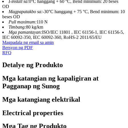
I-install sa:
0°C hanggang + 60 °C, Bend minimum: 20 beses
OD
Magpapatakbo sa:
-30°C hanggang + 75 °C, Bend minimum: 10
beses OD
Pull maximum:
110 N
Timbang:
80 kg/km
Mga pamantayan:
ISO/IEC 11801 , IEC 61156-1, IEC 61156-5,
IEC 60092-350, IEC 60092-360, RoHS-2 2011/65/EU
Magpadala ng email sa amin
Bersyon ng PDF
RFQ
Detalye ng Produkto
Mga katangian ng kapaligiran at
Pagganap ng Sunog
Mga katangiang elektrikal
Electrical properties
Mga Tag ng Produkto