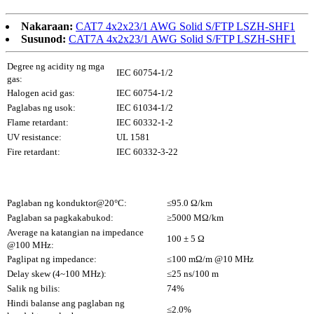
Nakaraan:
CAT7 4x2x23/1 AWG Solid S/FTP LSZH-SHF1
Susunod:
CAT7A 4x2x23/1 AWG Solid S/FTP LSZH-SHF1
Degree ng acidity ng mga
IEC 60754-1/2
gas:
Halogen acid gas:
IEC 60754-1/2
Paglabas ng usok:
IEC 61034-1/2
Flame retardant:
IEC 60332-1-2
UV resistance:
UL 1581
Fire retardant:
IEC 60332-3-22
Paglaban ng konduktor@20°C:
≤95.0 Ω/km
Paglaban sa pagkakabukod:
≥5000 MΩ/km
Average na katangian na impedance
100 ± 5 Ω
@100 MHz:
Paglipat ng impedance:
≤100 mΩ/m @10 MHz
Delay skew (4~100 MHz):
≤25 ns/100 m
Salik ng bilis:
74%
Hindi balanse ang paglaban ng
≤2.0%