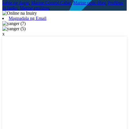
kable ng dagat
,
Marine Control Cable
,
Marine optic fiber
,
Profibus
sa barko
,
Marine profibus
,
Magpadala ng Email
x