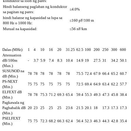
konduktor sa loob ng pares:
Hindi balanseng paglaban ng konduktor
≤4.0%
sa pagitan ng pares:
hindi balanse ng kapasidad sa lupa sa
≤160 pF/100 m
800 Hz o 1000 Hz:
Mutual na kapasidad:
≤56 nF/km
Dalas (MHz):
1
4
10
16
20
31.25
62.5
100
200
250
300
600
Attenuation
dB/100m
-
3.7
5.9
7.4
8.3
10.4
14.9
19
27.5
31
34.2
50.1
(Max.)
SUSUNOD na
78
78
78
78
78
78
75.5
72.4
67.9
66.4
65.2
60.7
dB (Min.)
PS-NEXT
75
75
75
75
75
75
72.5
69.4
64.9
63.4
62.2
57.7
(Min.)
ELFEXT dB
78
78
75.3
71.2
69.3
65.4
59.4
55.3
49.3
47.3
45.8
38.4
(Min.)
Pagkawala ng
Pagbabalik dB
20
23
25
25
25
23.6
21.5
20.1
18
17.3
17.3
17.3
(Min.)
PSELFEXT
75
75
72.3
68.2
66.3
62.4
56.4
52.3
46.3
44.3
42.8
35.4
(Min.)