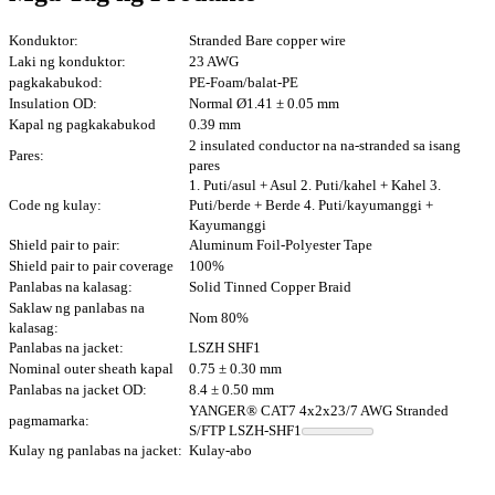
Konduktor:
Stranded Bare copper wire
Laki ng konduktor:
23 AWG
pagkakabukod:
PE-Foam/balat-PE
Insulation OD:
Normal Ø1.41 ± 0.05 mm
Kapal ng pagkakabukod
0.39 mm
2 insulated conductor na na-stranded sa isang
Pares:
pares
1. Puti/asul + Asul 2. Puti/kahel + Kahel 3.
Code ng kulay:
Puti/berde + Berde 4. Puti/kayumanggi +
Kayumanggi
Shield pair to pair:
Aluminum Foil-Polyester Tape
Shield pair to pair coverage
100%
Panlabas na kalasag:
Solid Tinned Copper Braid
Saklaw ng panlabas na
Nom 80%
kalasag:
Panlabas na jacket:
LSZH SHF1
Nominal outer sheath kapal
0.75 ± 0.30 mm
Panlabas na jacket OD:
8.4 ± 0.50 mm
YANGER® CAT7 4x2x23/7 AWG Stranded
pagmamarka:
S/FTP LSZH-SHF1
Kulay ng panlabas na jacket:
Kulay-abo