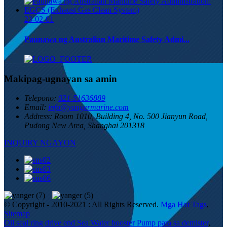
23-02-01
Paunawa ng Australian Maritime Safety Admi...
Makipag-ugnayan sa amin
Telepono:
021-51636889
Email:
info@yangermarine.com
Address:
Room 1010, Building 4, No. 500 Jianyun Road,
Pudong New Area, Shanghai 201318
INQUIRY NGAYON
© Copyright - 2010-2021 : All Rights Reserved.
Mga Hot Tags
,
Sitemap
Oil seal ring drive end Sea Water booster Pump para sa demister
,