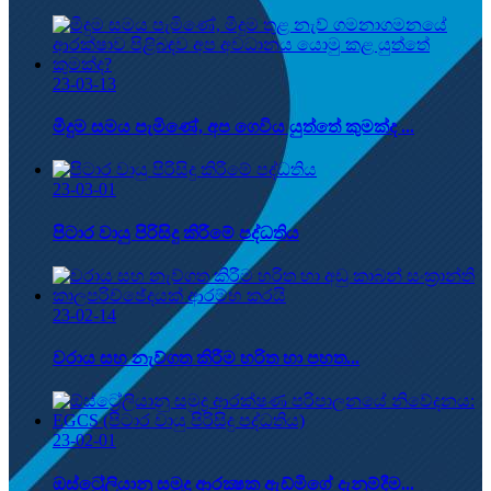
23-03-13
මීදුම සමය පැමිණේ, අප ගෙවිය යුත්තේ කුමක්ද ...
23-03-01
පිටාර වායු පිරිසිදු කිරීමේ පද්ධතිය
23-02-14
වරාය සහ නැව්ගත කිරීම හරිත හා පහත...
23-02-01
ඔස්ට්‍රේලියානු සමුද්‍ර ආරක්‍ෂක ඇඩ්මිගේ දැනුම්දීම...