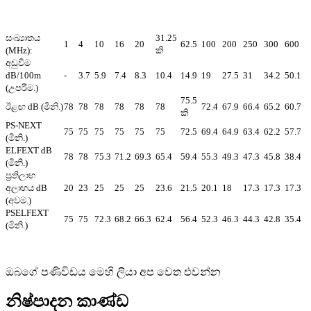
සංඛ්‍යාතය
31.25
1
4
10
16
20
62.5
100
200
250
300
600
(MHz):
කි
අඩුවීම
dB/100m
-
3.7
5.9
7.4
8.3
10.4
14.9
19
27.5
31
34.2
50.1
(උපරිම.)
75.5
ඊළඟ dB (මිනි.)
78
78
78
78
78
78
72.4
67.9
66.4
65.2
60.7
කි
PS-NEXT
75
75
75
75
75
75
72.5
69.4
64.9
63.4
62.2
57.7
(මිනි.)
ELFEXT dB
78
78
75.3
71.2
69.3
65.4
59.4
55.3
49.3
47.3
45.8
38.4
(මිනි.)
ප්‍රතිලාභ
අලාභය dB
20
23
25
25
25
23.6
21.5
20.1
18
17.3
17.3
17.3
(අවම.)
PSELFEXT
75
75
72.3
68.2
66.3
62.4
56.4
52.3
46.3
44.3
42.8
35.4
(මිනි.)
ඔබගේ පණිවිඩය මෙහි ලියා අප වෙත එවන්න
නිෂ්පාදන කාණ්ඩ