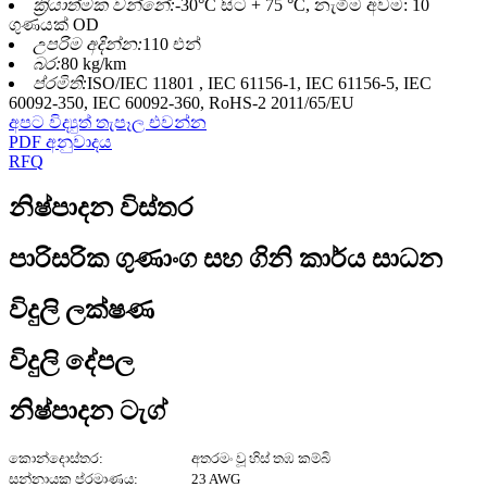
ක්‍රියාත්මක වන්නේ:
-30°C සිට + 75 °C, නැමීම අවම: 10
ගුණයක් OD
උපරිම අදින්න:
110 එන්
බර:
80 kg/km
ප්රමිති:
ISO/IEC 11801 , IEC 61156-1, IEC 61156-5, IEC
60092-350, IEC 60092-360, RoHS-2 2011/65/EU
අපට විද්‍යුත් තැපෑල එවන්න
PDF අනුවාදය
RFQ
නිෂ්පාදන විස්තර
පාරිසරික ගුණාංග සහ ගිනි කාර්ය සාධන
විදුලි ලක්ෂණ
විදුලි දේපල
නිෂ්පාදන ටැග්
කොන්දොස්තර:
අතරමං වූ හිස් තඹ කම්බි
සන්නායක ප්රමාණය:
23 AWG