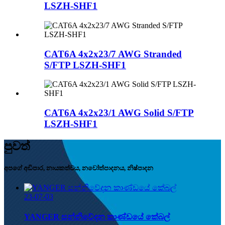
LSZH-SHF1
CAT6A 4x2x23/7 AWG Stranded
S/FTP LSZH-SHF1
CAT6A 4x2x23/1 AWG Solid S/FTP
LSZH-SHF1
පුවත්
අපගේ අඩිපාර, නායකත්වය, නවෝත්පාදනය, නිෂ්පාදන
23-07-03
YANGER සන්නිවේදන කාණ්ඩයේ කේබල්