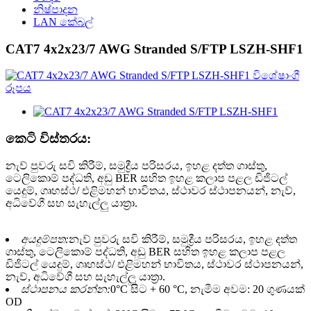
නිෂ්පාදන
LAN කේබල්
CAT7 4x2x23/7 AWG Stranded S/FTP LSZH-SHF1
කෙටි විස්තරය:
නැව් පුවරු සවි කිරීම්, සමුද්‍රීය පරිසරය, ඉහළ දත්ත ගාස්තු,
ටෙලිකොම් පද්ධති, අඩු BER සහිත ඉහළ කලාප පළල ඩිජිටල්
යෙදුම්, ගෘහස්ථ/ එළිමහන් භාවිතය, ස්ථාවර ස්ථාපනයන්, නැව්,
අධිවේගී සහ සැහැල්ලු යාත්‍රා.
අයදුම්පත:
නැව් පුවරු සවි කිරීම්, සමුද්‍රීය පරිසරය, ඉහළ දත්ත
ගාස්තු, ටෙලිකොම් පද්ධති, අඩු BER සහිත ඉහළ කලාප පළල
ඩිජිටල් යෙදුම්, ගෘහස්ථ/ එළිමහන් භාවිතය, ස්ථාවර ස්ථාපනයන්,
නැව්, අධිවේගී සහ සැහැල්ලු යාත්‍රා.
ස්ථාපනය කරන්න:
0°C සිට + 60 °C, නැමීම අවම: 20 ගුණයක්
OD