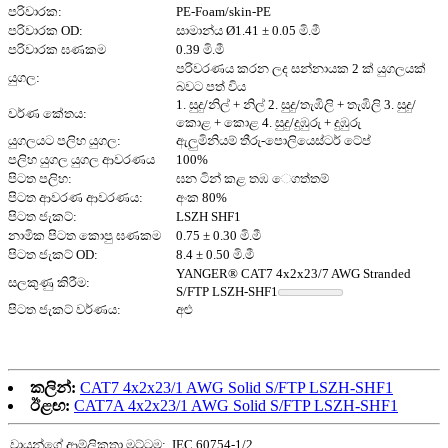
පරිවාරක:
PE-Foam/skin-PE
පරිවාරක OD:
සාමාන්ය Ø1.41 ± 0.05 මි.මී
පරිවාරක ඝණකම
0.39 මි.මී
පරිවරණය කරන ලද සන්නායක 2 ක් යුගලයක්
යුගල:
බවට පත් විය
1. සුදු/නිල් + නිල් 2. සුදු/තැඹිලි + තැඹිලි 3. සුදු/
වර්ණ කේතය:
කොළ + කොළ 4. සුදු/දුඹුරු + දුඹුරු
යුගලයට පලිහ යුගල:
ඇලුමිනියම් තීරු-පොලියෙස්ටර් ටේප්
පලිහ යුගල යුගල ආවරණය
100%
පිටත පලිහ:
ඝන ටින් කළ තඹ ෙගත්තම්
පිටත ආවරණ ආවරණය:
අංක 80%
පිටත ජැකට්:
LSZH SHF1
නාමික පිටත කොපු ඝණකම
0.75 ± 0.30 මි.මී
පිටත ජැකට් OD:
8.4 ± 0.50 මි.මී
YANGER® CAT7 4x2x23/7 AWG Stranded
සලකුණු කිරීම:
S/FTP LSZH-SHF1
පිටත ජැකට් වර්ණය:
අළු
කලින්:
CAT7 4x2x23/1 AWG Solid S/FTP LSZH-SHF1
ඊළඟ:
CAT7A 4x2x23/1 AWG Solid S/FTP LSZH-SHF1
වායූන්ගේ ආම්ලිකතා මට්ටම:
IEC 60754-1/2