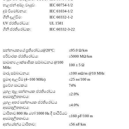
හැලජන් අම්ල වායුව:
IEC 60754-1/2
දුම් විමෝචනය:
IEC 61034-1/2
ගිනි දැල්වීම:
IEC 60332-1-2
UV ප්රතිරෝධය:
UL 1581
ගිනි ප්රතිරෝධක:
IEC 60332-3-22
සන්නායකයේ ප්‍රතිරෝධය@20°C:
≤95.0 Ω/km
පරිවාරක ප්රතිරෝධය:
≥5000 MΩ/km
සාමාන්‍ය ලාක්ෂණික සම්බාධනය @100
100 ± 5 Ω
MHz:
මාරු සම්බාධනය:
≤100 mΩ/m @10 MHz
ප්‍රමාද ඇලවීම (4~100 MHz):
≤25 ns/100 m
ප්‍රවේග සාධකය:
74%
යුගල තුළ සන්නායක ප්රතිරෝධය
≤2.0%
අසමතුලිතතාවය:
යුගල අතර සන්නායක ප්රතිරෝධය
≤4.0%
අසමතුලිතතාවය:
ධාරිතාව 800 Hz හෝ 1000 Hz දී පෘථිවියට
≤160 pF/100 m
අසමතුලිතතාවය:
අන්යෝන්ය ධාරිතාව:
≤56 nF/km