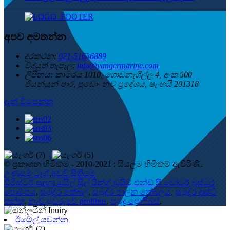
අපව අමතන්න
දුරකථන:
021-51636889
විද්යුත් තැපෑල:
info@yangermarine.com
ලිපිනය:
කාමරය 1010, ගොඩනැගිල්ල 4, අංක 500
ජියන්යුන් පාර, පුඩොං නව ප්‍රදේශය, ෂැංහයි 201318
දැන් විමසන්න
© ප්‍රකාශන හිමිකම - 2010-2021 : සියලුම හිමිකම් ඇවිරිණි.
උණුසුම් ටැග්
,
අඩවි සිතියම
ඩිමිස්ටර් සඳහා ඔයිල් සීල් රින්ග් ඩ්‍රයිව් එන්ඩ් සී වෝටර් බූස්ටර
පොම්පය
,
සමුද්ර කේබල්
,
සමුද්ර පාලන කේබලය
,
සමුද්ර දෘෂ්ටි
තන්තු
,
නැව් පුවරුවේ profibus
,
සමුද්‍ර ප්‍රොෆිබස්
,
ඊමේල් යවන්න