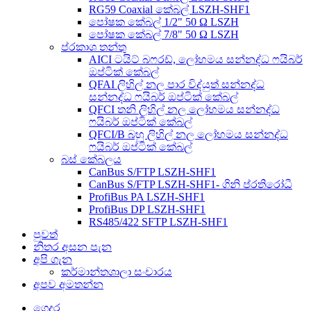
RG59 Coaxial කේබල් LSZH-SHF1
පෝෂක කේබල් 1/2" 50 Ω LSZH
පෝෂක කේබල් 7/8" 50 Ω LSZH
ප්රකාශ තන්තු
AICI ටයිට් බෆරඩ්, ලෝහමය සන්නද්ධ ෆයිබර්
ඔප්ටික් කේබල්
QFAI ලිහිල් නල පාර විද්යුත් සන්නද්ධ
සන්නද්ධ ෆයිබර් ඔප්ටික් කේබල්
QFCI තනි ලිහිල් නල ලෝහමය සන්නද්ධ
ෆයිබර් ඔප්ටික් කේබල්
QFCI/B බහු ලිහිල් නල ලෝහමය සන්නද්ධ
ෆයිබර් ඔප්ටික් කේබල්
බස් කේබලය
CanBus S/FTP LSZH-SHF1
CanBus S/FTP LSZH-SHF1- ගිනි ප්රතිරෝධී
ProfiBus PA LSZH-SHF1
ProfiBus DP LSZH-SHF1
RS485/422 SFTP LSZH-SHF1
පුවත්
නිතර අසන පැන
අපි ගැන
කර්මාන්තශාලා සංචාරය
අපව අමතන්න
ගෙදර